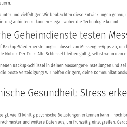
euern.
 bunter und vielfältiger. Wir beobachten diese Entwicklungen genau,
isierung anbieten zu können – egal, woher die Technologie kommt.
che Geheimdienste testen Me
auf Backup-Wiederherstellungsschlüssel von Messenger-Apps ab, um la
ble Nutzer. Der Trick: Alte Schlüssel bleiben gültig, selbst wenn man 
 neuen Backup-Schlüssel in deinen Messenger-Einstellungen und sei
t die beste Verteidigung! Wir helfen dir gern, deine Kommunikations
chische Gesundheit: Stress erk
eigt, wie KI künftig psychische Belastungen erkennen kann – noch b
rachmuster und weitere Daten aus, um frühzeitig einzugreifen. Gerad