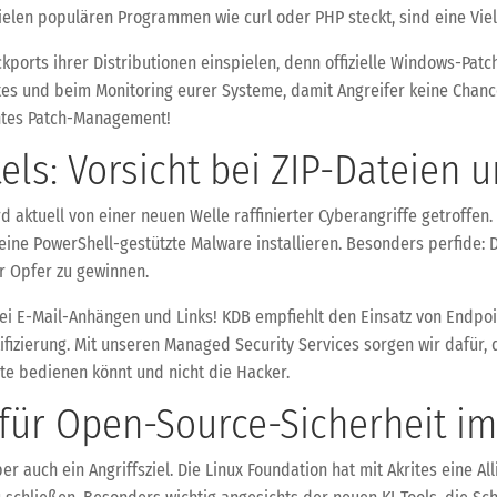
ielen populären Programmen wie curl oder PHP steckt, sind eine Vie
kports ihrer Distributionen einspielen, denn offizielle Windows-Pat
tes und beim Monitoring eurer Systeme, damit Angreifer keine Chanc
ntes Patch-Management!
els: Vorsicht bei ZIP-Dateien 
 aktuell von einer neuen Welle raffinierter Cyberangriffe getroffen
 eine PowerShell-gestützte Malware installieren. Besonders perfide: 
r Opfer zu gewinnen.
 bei E-Mail-Anhängen und Links! KDB empfiehlt den Einsatz von Endpo
fizierung. Mit unseren Managed Security Services sorgen wir dafür, 
te bedienen könnt und nicht die Hacker.
 für Open-Source-Sicherheit im 
er auch ein Angriffsziel. Die Linux Foundation hat mit Akrites eine A