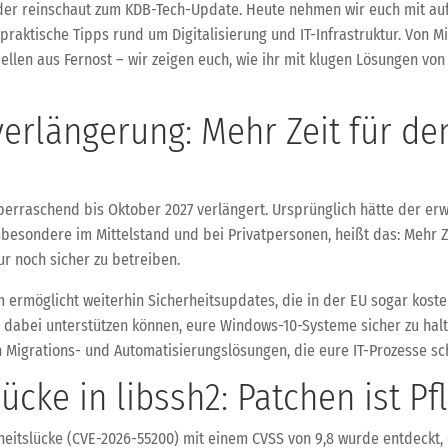
eder reinschaut zum KDB-Tech-Update. Heute nehmen wir euch mit auf 
raktische Tipps rund um Digitalisierung und IT-Infrastruktur. Von M
ellen aus Fernost – wir zeigen euch, wie ihr mit klugen Lösungen vo
erlängerung: Mehr Zeit für de
überraschend bis Oktober 2027 verlängert. Ursprünglich hätte der er
insbesondere im Mittelstand und bei Privatpersonen, heißt das: Mehr
ur noch sicher zu betreiben.
rmöglicht weiterhin Sicherheitsupdates, die in der EU sogar kosten
h dabei unterstützen können, eure Windows-10-Systeme sicher zu halte
Migrations- und Automatisierungslösungen, die eure IT-Prozesse sch
ücke in libssh2: Patchen ist Pfl
rheitslücke (CVE-2026-55200) mit einem CVSS von 9,8 wurde entdeckt,