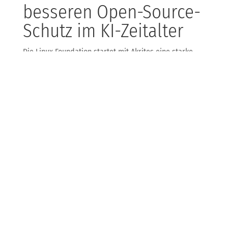
besseren Open-Source-
Schutz im KI-Zeitalter
Die Linux Foundation startet mit Akrites eine starke
Gemeinschaft aus Tech-Giganten wie AWS, Google,
Microsoft und IBM, um Sicherheitsvorfälle in Open-
Source-Projekten besser zu koordinieren. Warum? KI
findet Schwachstellen in Lichtgeschwindigkeit – da
muss die Community schneller und besser reagieren.
Für uns bei KDB ist das ein spannendes Signal: Open-
Source-Komponenten sind das Rückgrat vieler IT-
Systeme. Mit Initiativen wie Akrites können wir künftig
Updates und Sicherheitspatches noch effizienter
einspielen. So schützen wir deine IT-Infrastruktur auch
gegen die immer ausgefeilteren KI-basierten Angriffe.
Singapur macht’s vor: