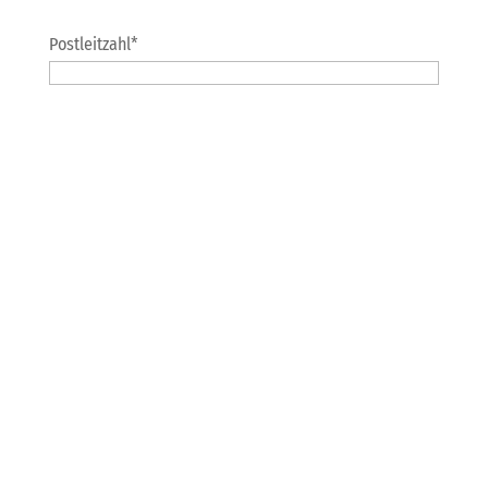
Postleitzahl
*
Ort
*
Anrede
*
Herr
Frau
Keine Angabe
Vor- und Nachname
*