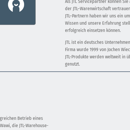
Al
s
J
TL
Service
part
ner
k
ö
nn
en
Sie
der
J
TL
–
W
aren
w
irts
cha
ft
vert
ra
u
e
J
TL
–
Part
ner
n
ha
ben
w
ir
uns
e
in
um
W
iss
en
und
unse
re
Er
f
ah
r
ung
st
el
er
fol
gre
ich
e
ins
et
zen
k
ö
nn
en
.
JTL ist ein deutsches Unternehmen
Firma wurde 1999 von Jochen Wiec
JTL-Produkte werden weltweit in 
genutzt.
greichen Betrieb eines
-Wawi, die JTL-Warehouse-