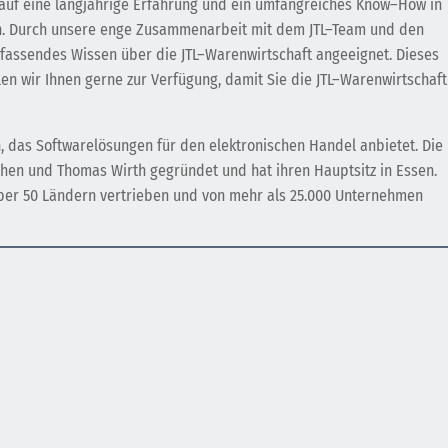
a
uf
e
ine
lang
j
ä
h
rig
e
Er
f
ah
r
ung
und
e
in
um
f
ang
re
ic
hes
Know
–
How
in
n
.
D
urch
unse
re
en
ge
Z
us
am
men
ar
beit
mit
dem
J
TL
–
Team
und
den
f
ass
end
es
W
iss
en
ü
ber
die
J
TL
–
W
aren
w
irts
cha
ft
an
gee
ign
et
.
D
ies
es
len
w
ir
I
hn
en
ger
ne
z
ur
Ver
f
ü
g
ung
,
dam
it
Sie
die
J
TL
–
W
aren
w
irts
cha
ft
, das Softwarelösungen für den elektronischen Handel anbietet. Die
hen und Thomas Wirth gegründet und hat ihren Hauptsitz in Essen.
über 50 Ländern vertrieben und von mehr als 25.000 Unternehmen