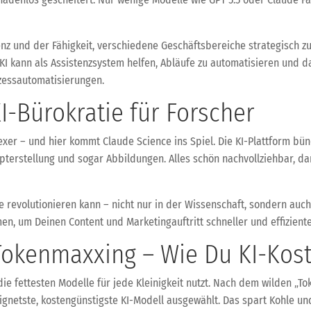
nz und der Fähigkeit, verschiedene Geschäftsbereiche strategisch zu 
r KI kann als Assistenzsystem helfen, Abläufe zu automatisieren und
ozessautomatisierungen.
I-Bürokratie für Forscher
xer – und hier kommt Claude Science ins Spiel. Die KI-Plattform bü
ipterstellung und sogar Abbildungen. Alles schön nachvollziehbar, d
se revolutionieren kann – nicht nur in der Wissenschaft, sondern auc
en, um Deinen Content und Marketingauftritt schneller und effiziente
okenmaxxing – Wie Du KI-Koste
die fettesten Modelle für jede Kleinigkeit nutzt. Nach dem wilden „
gnetste, kostengünstigste KI-Modell ausgewählt. Das spart Kohle u