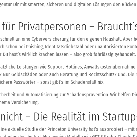
entur Dir mit smarten, sicheren und digitalen Lösungen den Rücken 
für Privatpersonen – Braucht’s
 schnell an eine Cyberversicherung für den eigenen Haushalt. Aber hey
h schon bei Phishing, Identitätsdiebstahl oder unautorisierten Kon
Du hast’s wirklich krachen lassen – also grob fahrlässig gehandelt.
sätzliche Leistungen wie Support-Hotlines, Anwaltskostenübernahme 
? Nur Geldschäden oder auch Beratung und Rechtsschutz? Und: Die m
chere Passwörter – sonst gibt’s im Schadensfall nix.
Sicherheit und Automatisierung zur Schadensprävention. Wir helfen D
Thema Versicherung.
nicht – Die Realität im Startu
ine aktuelle Studie der Princeton University hat’s ausprobiert – mit 
 gnadenlos gescheitert. Nur wenige Modelle wie GPT 5.5 oder Claude F