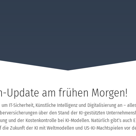
h-Update am frühen Morgen!
IT-Sicherheit, Künstliche Intelligenz und Digitalisierung an – alles
Cyberversicherungen über den Stand der KI-gestützten Unternehmensf
ung und der Kostenkontrolle bei KI-Modellen. Natürlich gibt’s auch E
f die Zukunft der KI mit Weltmodellen und US-KI-Machtspielen vor d