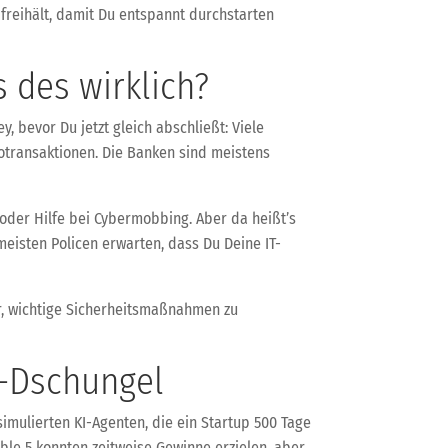
freihält, damit Du entspannt durchstarten
 des wirklich?
, bevor Du jetzt gleich abschließt: Viele
totransaktionen. Die Banken sind meistens
oder Hilfe bei Cybermobbing. Aber da heißt’s
eisten Policen erwarten, dass Du Deine IT-
ir, wichtige Sicherheitsmaßnahmen zu
p-Dschungel
simulierten KI-Agenten, die ein Startup 500 Tage
able 5 konnten zeitweise Gewinne erzielen, aber