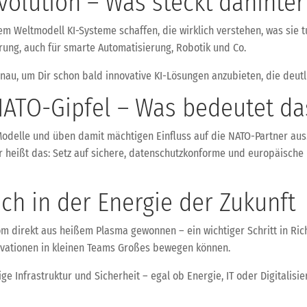
volution – Was steckt dahinter
nem Weltmodell KI-Systeme schaffen, die wirklich verstehen, was sie 
ung, auch für smarte Automatisierung, Robotik und Co.
u, um Dir schon bald innovative KI-Lösungen anzubieten, die deutlic
NATO-Gipfel – Was bedeutet da
I-Modelle und üben damit mächtigen Einfluss auf die NATO-Partner au
r heißt das: Setz auf sichere, datenschutzkonforme und europäische 
ch in der Energie der Zukunft
om direkt aus heißem Plasma gewonnen – ein wichtiger Schritt in Ric
novationen in kleinen Teams Großes bewegen können.
ige Infrastruktur und Sicherheit – egal ob Energie, IT oder Digitalisi