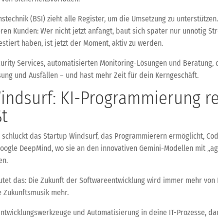
stechnik (BSI) zieht alle Register, um die Umsetzung zu unterstützen.
eren Kunden: Wer nicht jetzt anfängt, baut sich später nur unnötig 
estiert haben, ist jetzt der Moment, aktiv zu werden.
rity Services, automatisierten Monitoring-Lösungen und Beratung, d
ssung und Ausfällen – und hast mehr Zeit für dein Kerngeschäft.
ndsurf: KI-Programmierung rev
ßt
I schluckt das Startup Windsurf, das Programmierern ermöglicht, Cod
Google DeepMind, wo sie an den innovativen Gemini-Modellen mit „ag
en.
tet das: Die Zukunft der Softwareentwicklung wird immer mehr von K
ne Zukunftsmusik mehr.
 Entwicklungswerkzeuge und Automatisierung in deine IT-Prozesse, 