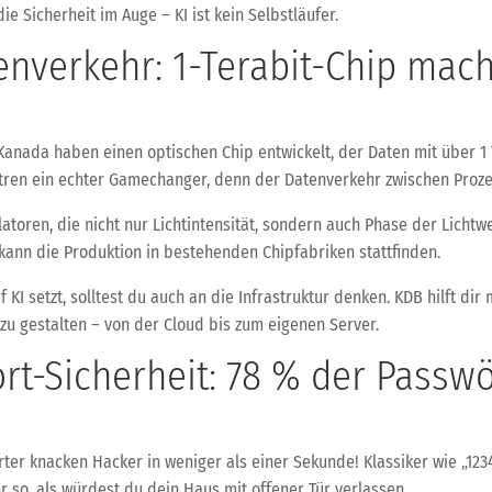
ie Sicherheit im Auge – KI ist kein Selbstläufer.
enverkehr: 1-Terabit-Chip mac
anada haben einen optischen Chip entwickelt, der Daten mit über 1 
ren ein echter Gamechanger, denn der Datenverkehr zwischen Prozess
toren, die nicht nur Lichtintensität, sondern auch Phase der Lichtwe
ann die Produktion in bestehenden Chipfabriken stattfinden.
 KI setzt, solltest du auch an die Infrastruktur denken. KDB hilft d
zu gestalten – von der Cloud bis zum eigenen Server.
t-Sicherheit: 78 % der Passwö
ter knacken Hacker in weniger als einer Sekunde! Klassiker wie „1
 so, als würdest du dein Haus mit offener Tür verlassen.