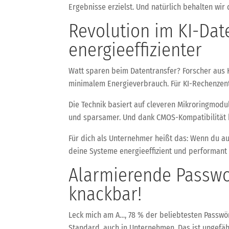
Ergebnisse erzielst. Und natürlich behalten wir d
Revolution im KI-Dat
energieeffizienter
Watt sparen beim Datentransfer? Forscher aus K
minimalem Energieverbrauch. Für KI-Rechenzent
Die Technik basiert auf cleveren Mikroringmodula
und sparsamer. Und dank CMOS-Kompatibilität k
Für dich als Unternehmer heißt das: Wenn du auf
deine Systeme energieeffizient und performant 
Alarmierende Passwor
knackbar!
Leck mich am A…, 78 % der beliebtesten Passwör
Standard, auch in Unternehmen. Das ist ungefähr