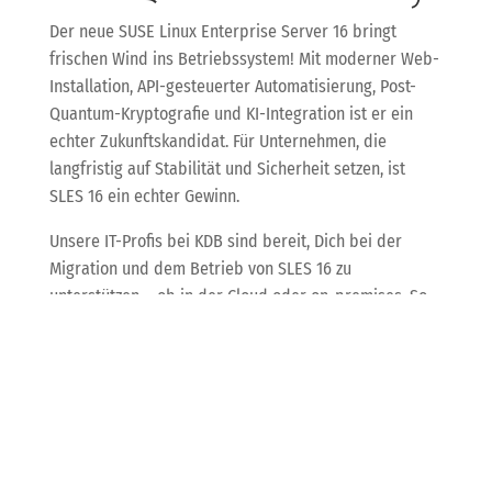
Der neue SUSE Linux Enterprise Server 16 bringt
frischen Wind ins Betriebssystem! Mit moderner Web-
Installation, API-gesteuerter Automatisierung, Post-
Quantum-Kryptografie und KI-Integration ist er ein
echter Zukunftskandidat. Für Unternehmen, die
langfristig auf Stabilität und Sicherheit setzen, ist
SLES 16 ein echter Gewinn.
Unsere IT-Profis bei KDB sind bereit, Dich bei der
Migration und dem Betrieb von SLES 16 zu
unterstützen – ob in der Cloud oder on-premises. So
stärkst Du Deine digitale Infrastruktur mit modernster
Technologie und sicherst Dich gegen kommende IT-
Herausforderungen ab.
China setzt auf
Analogtechnik: Neuer