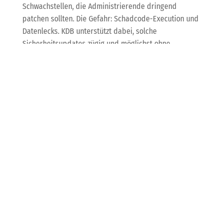
Schwachstellen, die Administrierende dringend
patchen sollten. Die Gefahr: Schadcode-Execution und
Datenlecks. KDB unterstützt dabei, solche
Sicherheitsupdates zügig und möglichst ohne
Ausfallzeiten auszurollen – gerade bei kritischen
Netzwerkkomponenten unverzichtbar.
AMD und Intel
entwickeln KI-
Befehlssatz „ACE“ –
Zukunft des KI-
Processing auf x86
Ein echter Meilenstein: AMD und Intel basteln
gemeinsam am KI-Befehlssatz ACE, der die KI-
Berechnungen auf x86-Prozessoren deutlich