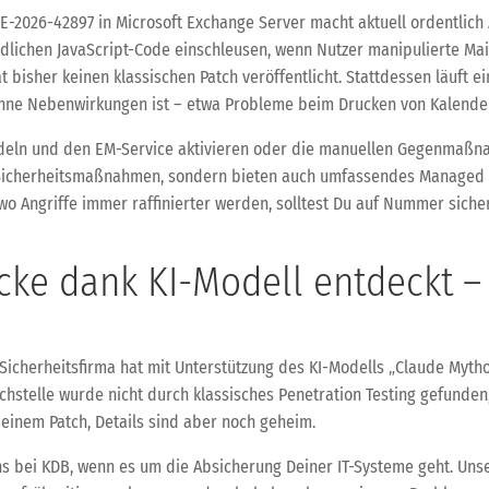
-2026-42897 in Microsoft Exchange Server macht aktuell ordentlich Ä
ädlichen JavaScript-Code einschleusen, wenn Nutzer manipulierte Ma
t bisher keinen klassischen Patch veröffentlicht. Stattdessen läuf
 ohne Nebenwirkungen ist – etwa Probleme beim Drucken von Kalender
andeln und den EM-Service aktivieren oder die manuellen Gegenmaßna
 Sicherheitsmaßnahmen, sondern bieten auch umfassendes Managed S
, wo Angriffe immer raffinierter werden, solltest Du auf Nummer si
ke dank KI-Modell entdeckt – 
e Sicherheitsfirma hat mit Unterstützung des KI-Modells „Claude Myt
stelle wurde nicht durch klassisches Penetration Testing gefunden
 einem Patch, Details sind aber noch geheim.
uns bei KDB, wenn es um die Absicherung Deiner IT-Systeme geht. Unse