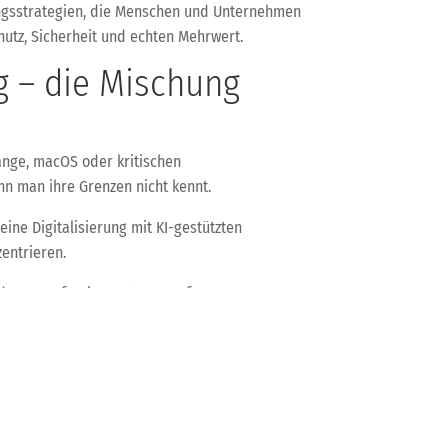
erungsstrategien, die Menschen und Unternehmen
chutz, Sicherheit und echten Mehrwert.
g – die Mischung
ange, macOS oder kritischen
nn man ihre Grenzen nicht kennt.
ine Digitalisierung mit KI-gestützten
zentrieren.
d pass auf Deine Systeme auf!
e – Strategien für sichere KI, IT und Digitalisierung
→
was durch künstliche Intelligenz möglich ist.