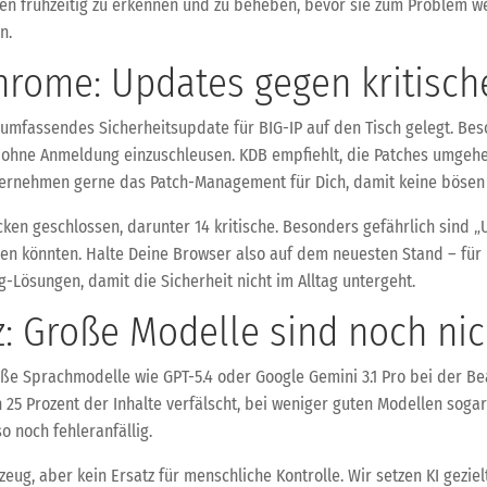
len frühzeitig zu erkennen und zu beheben, bevor sie zum Problem we
n.
hrome: Updates gegen kritisc
umfassendes Sicherheitsupdate für BIG-IP auf den Tisch gelegt. Beso
e ohne Anmeldung einzuschleusen. KDB empfiehlt, die Patches umgehe
 übernehmen gerne das Patch-Management für Dich, damit keine böse
cken geschlossen, darunter 14 kritische. Besonders gefährlich sind „
n könnten. Halte Deine Browser also auf dem neuesten Stand – für Di
-Lösungen, damit die Sicherheit nicht im Alltag untergeht.
z: Große Modelle sind noch nic
große Sprachmodelle wie GPT-5.4 oder Google Gemini 3.1 Pro bei der
25 Prozent der Inhalte verfälscht, bei weniger guten Modellen sogar
o noch fehleranfällig.
zeug, aber kein Ersatz für menschliche Kontrolle. Wir setzen KI gezi