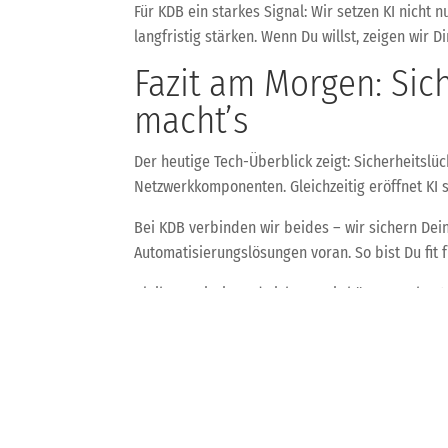
Für KDB ein starkes Signal: Wir setzen KI nicht
langfristig stärken. Wenn Du willst, zeigen wir 
Fazit am Morgen: Sic
macht’s
Der heutige Tech-Überblick zeigt: Sicherheitsl
Netzwerkkomponenten. Gleichzeitig eröffnet KI 
Bei KDB verbinden wir beides – wir sichern Dein
Automatisierungslösungen voran. So bist Du fit 
Bleib neugierig und sicher – wir hören uns heu
←
KDB-Tech-Update - Aktuelle Entwicklungen in IT, KI 
Dieser Artikel wurde durch eine KI generiert