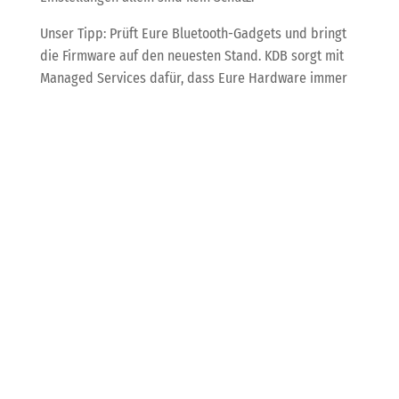
Unser Tipp: Prüft Eure Bluetooth-Gadgets und bringt
die Firmware auf den neuesten Stand. KDB sorgt mit
Managed Services dafür, dass Eure Hardware immer
aktuell und sicher bleibt – auch bei Geräten, die Ihr
vielleicht gar nicht täglich überprüft.
GitLab-Alarm: Zwei-
Faktor-Authentifizierung
kann umgangen werden
GitLab hat einige kritische Sicherheitslücken gestopft,
die unter anderem die Zwei-Faktor-Authentifizierung
umgehen konnten und DoS-Attacken ermöglichten.
Falls Ihr GitLab selbst hostet, solltet Ihr dringend die
neuesten Updates einspielen, um Eure DevOps-
Umgebung abzusichern.