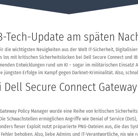
-Tech-Update am späten Nach
r die wichtigsten Neuigkeiten aus der Welt IT-Sicherheit, Digitalisi
 los mit kritischen Sicherheitslücken bei Dell Secure Connect und 
den Entwicklungen rund um KI – sogar im militärischen Einsatz! A
ie jüngsten Erfolge im Kampf gegen Darknet-Kriminalität. Also, schna
i Dell Secure Connect Gateway 
Gateway Policy Manager wurde eine Reihe von kritischen Sicherheitsl
ie Schwachstellen ermöglichen Angriffe wie Denial of Service (DoS), 
nders fieser Exploit nutzt präparierte PNG-Dateien aus, die das Sy
die Fehler behoben. Also, liebe Admins und IT-Verantwortliche, nix wi