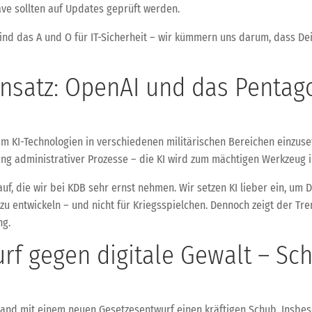
ve sollten auf Updates geprüft werden.
ind das A und O für IT-Sicherheit – wir kümmern uns darum, dass De
insatz: OpenAI und das Pentago
 KI-Technologien in verschiedenen militärischen Bereichen einzuset
g administrativer Prozesse – die KI wird zum mächtigen Werkzeug i
auf, die wir bei KDB sehr ernst nehmen. Wir setzen KI lieber ein, um
u entwickeln – und nicht für Kriegsspielchen. Dennoch zeigt der Tren
ng.
f gegen digitale Gewalt – Sch
and mit einem neuen Gesetzesentwurf einen kräftigen Schub. Insbeso