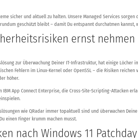
ysteme sicher und aktuell zu halten. Unsere Managed Services sorgen d
rundum geschützt bleibt – damit Du entspannt durchatmen kannst, wä
cherheitsrisiken ernst nehmen
lösung zur Überwachung Deiner IT-Infrastruktur, hat einige Löcher im
itischen Fehlern im Linux-Kernel oder OpenSSL – die Risiken reichen
der höher.
in IBM App Connect Enterprise, die Cross-Site-Scripting-Attacken erl
einspielen.
tslösungen wie QRadar immer topaktuell sind und überwachen Deine S
 Du einen Finger krumm machen musst.
ken nach Windows 11 Patchday 