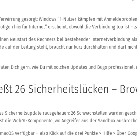
e Verwirrung gesorgt: Windows 11-Nutzer kämpfen mit Anmeldeproble
igen hierfür Internet“ erscheint, obwohl die Verbindung top ist – za
einen Neustart des Rechners bei bestehender Internetverbindung als
 auf der Leitung steht, braucht nur kurz durchhalten und darf nich
raten Dich gern, wie Du mit solchen Updates und Bugs professionell u
ßt 26 Sicherheitslücken – Br
s Sicherheitsupdate rausgehauen: 26 Schwachstellen wurden geschlos
ist die WebGL-Komponente, wo Angreifer aus der Sandbox ausbrech
 macOS verfügbar – also Klick auf die drei Punkte > Hilfe > Über Go