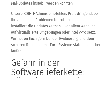
Mai-Updates instabil werden konnten.
Unsere KDB-IT-Admins empfehlen: Prüft dringend, ob
Ihr von diesen Problemen betroffen seid, und
installiert die Updates zeitnah – vor allem wenn Ihr
auf virtualisierte Umgebungen oder Intel vPro setzt.
Wir helfen Euch gern bei der Evaluierung und dem
sicheren Rollout, damit Eure Systeme stabil und sicher
laufen.
Gefahr in der
Softwarelieferkette:
Bösartige npm-Pakete
mit Infostealer-Skripten
Achtung Entwickler und DevOps: Die Sicherheitsfirma
Socket warnt vor 60 bösartigen npm-Paketen, die