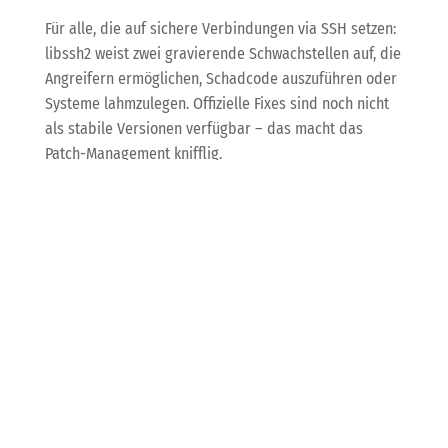
Für alle, die auf sichere Verbindungen via SSH setzen:
libssh2 weist zwei gravierende Schwachstellen auf, die
Angreifern ermöglichen, Schadcode auszuführen oder
Systeme lahmzulegen. Offizielle Fixes sind noch nicht
als stabile Versionen verfügbar – das macht das
Patch-Management knifflig.
Und auch bei Atlassian-Produkten wie Bamboo,
Confluence, Jira und Bitbucket wurden über 100
Sicherheitslücken geschlossen, darunter mehrere mit
höchster Gefährdungsstufe. Wer hier nicht zeitnah
aktualisiert, öffnet Hackern Tür und Tor.
KDB empfiehlt:
Lass uns deine Systemlandschaft
regelmäßig checken und Updates strategisch
einspielen. Wir kümmern uns um automatisierte
Monitoring- und Patch-Prozesse, damit deine IT sicher
und stabil bleibt – ohne Stress für dich.