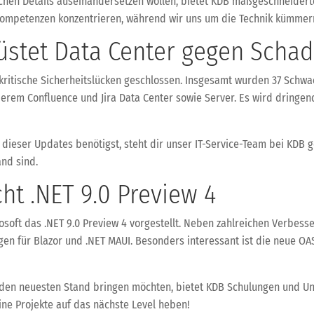
schen Details auseinandersetzen wollen, bietet KDB maßgeschneiderte
nkompetenzen konzentrieren, während wir uns um die Technik kümmer
rüstet Data Center gegen Scha
s kritische Sicherheitslücken geschlossen. Insgesamt wurden 37 Schwa
nderem Confluence und Jira Data Center sowie Server. Es wird dringen
 dieser Updates benötigst, steht dir unser IT-Service-Team bei KDB g
nd sind.
cht .NET 9.0 Preview 4
rosoft das .NET 9.0 Preview 4 vorgestellt. Neben zahlreichen Verbes
 für Blazor und .NET MAUI. Besonders interessant ist die neue OAS
f den neuesten Stand bringen möchten, bietet KDB Schulungen und U
ne Projekte auf das nächste Level heben!