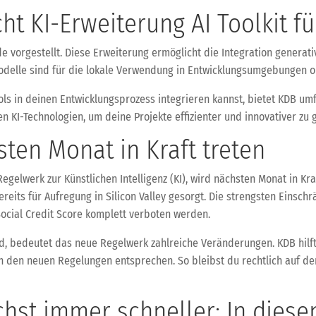
cht KI-Erweiterung AI Toolkit f
Code vorgestellt. Diese Erweiterung ermöglicht die Integration genera
delle sind für die lokale Verwendung in Entwicklungsumgebungen op
Tools in deinen Entwicklungsprozess integrieren kannst, bietet KDB 
 KI-Technologien, um deine Projekte effizienter und innovativer zu g
sten Monat in Kraft treten
egelwerk zur Künstlichen Intelligenz (KI), wird nächsten Monat in Kraf
ereits für Aufregung in Silicon Valley gesorgt. Die strengsten Einsc
ocial Credit Score komplett verboten werden.
nd, bedeutet das neue Regelwerk zahlreiche Veränderungen. KDB hilf
 den neuen Regelungen entsprechen. So bleibst du rechtlich auf der
hst immer schneller: In diesen