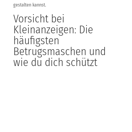
gestalten kannst.
Vorsicht bei
Kleinanzeigen: Die
häufigsten
Betrugsmaschen und
wie du dich schützt
Du hast was Tolles bei Kleinanzeigen entdeckt? Super!
Aber pass auf, Betrüger sind auch fleißig unterwegs.
Die gängigsten Tricks: gefälschte
Zahlungsbestätigungen, emotionale Geschichten,
Phishing-Seiten, zu gute Schnäppchen und sogar
Account-Übernahmen.
Unsere KDB-Empfehlung: Schick die Ware erst los,
wenn das Geld wirklich auf deinem Konto ist. Check