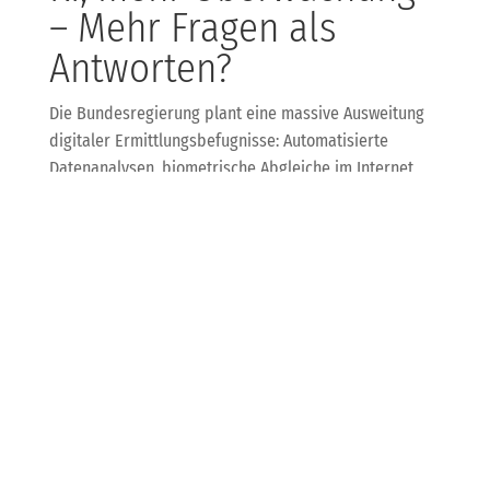
– Mehr Fragen als
Antworten?
Die Bundesregierung plant eine massive Ausweitung
digitaler Ermittlungsbefugnisse: Automatisierte
Datenanalysen, biometrische Abgleiche im Internet
und KI-gestützte Analyseplattformen sollen Behörden
helfen, schneller und umfassender zu ermitteln. Da
steckt Potenzial drin, aber auch ein großes Risiko für
Datenschutz und Bürgerrechte.
Kritiker warnen vor einem Überwachungsstaat,
während die Politik auf Sicherheit pocht. Für KDB als
IT-Dienstleister heißt das: Wir behalten den
Rechtsrahmen genau im Blick und beraten unsere
Kunden, wie sie sensible Daten schützen und
gleichzeitig gesetzliche Vorgaben erfüllen können.
Digitale Souveränität bleibt Chefsache!