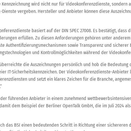
 Kennzeichnung wird nicht nur für Videokonferenzdienste, sondern au
-Dienste vergeben. Hersteller und Anbieter können diese Auszeichn
okonferenzdienste basiert auf der DIN SPEC 27008. Es bestätigt, das
erungen erfüllen. Zu diesen Anforderungen gehören unter anderem d
e Authentifizierungsmechanismen sowie Transparenz und sicherer B
ungstechnologien und Kontrollmöglichkeiten während der Videokonfer
 überreichte die Auszeichnungen persönlich und hob die Bedeutung d
eier IT-Sicherheitskennzeichen. Der Videokonferenzdienste-Anbieter l
ferenzdiensten und setzt ein klares Zeichen für die Branche, angem
“
n der führenden Anbieter in einem zunehmend wettbewerbsintensiven 
amit dem Beispiel der Berliner OpenTalk GmbH, die im Juli 2024 als 
ch das BSI einen bedeutenden Schritt in Richtung einer sichereren 