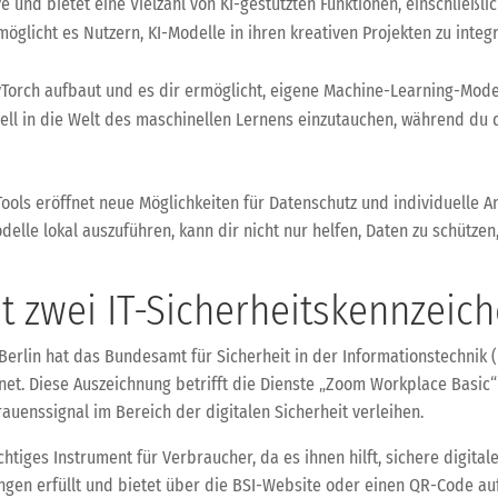
tive und bietet eine Vielzahl von KI-gestützten Funktionen, einschließ
glicht es Nutzern, KI-Modelle in ihren kreativen Projekten zu integr
yTorch aufbaut und es dir ermöglicht, eigene Machine-Learning-Modelle
hnell in die Welt des maschinellen Lernens einzutauchen, während du 
Tools eröffnet neue Möglichkeiten für Datenschutz und individuelle 
lle lokal auszuführen, kann dir nicht nur helfen, Daten zu schützen
t zwei IT-Sicherheitskennzeic
n Berlin hat das Bundesamt für Sicherheit in der Informationstechni
net. Diese Auszeichnung betrifft die Dienste „Zoom Workplace Basi
rauenssignal im Bereich der digitalen Sicherheit verleihen.
chtiges Instrument für Verbraucher, da es ihnen hilft, sichere digital
ngen erfüllt und bietet über die BSI-Website oder einen QR-Code au