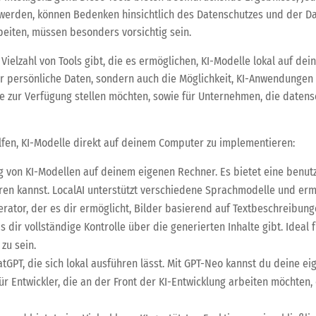
t werden, können Bedenken hinsichtlich des Datenschutzes und der D
eiten, müssen besonders vorsichtig sein.
ne Vielzahl von Tools gibt, die es ermöglichen, KI-Modelle lokal auf
er persönliche Daten, sondern auch die Möglichkeit, KI-Anwendungen 
sse zur Verfügung stellen möchten, sowie für Unternehmen, die datens
elfen, KI-Modelle direkt auf deinem Computer zu implementieren:
ng von KI-Modellen auf deinem eigenen Rechner. Es bietet eine benut
ren kannst. LocalAI unterstützt verschiedene Sprachmodelle und ermö
erator, der es dir ermöglicht, Bilder basierend auf Textbeschreibunge
 dir vollständige Kontrolle über die generierten Inhalte gibt. Ideal 
zu sein.
atGPT, die sich lokal ausführen lässt. Mit GPT-Neo kannst du deine 
ür Entwickler, die an der Front der KI-Entwicklung arbeiten möchten,