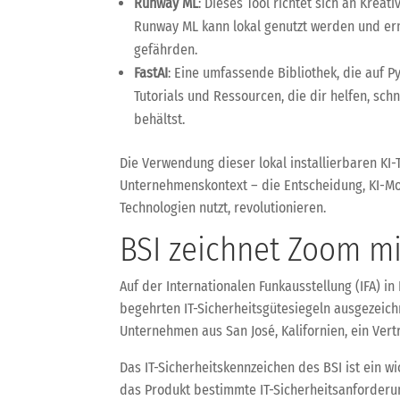
Runway ML
: Dieses Tool richtet sich an Krea
Runway ML kann lokal genutzt werden und ermö
gefährden.
FastAI
: Eine umfassende Bibliothek, die auf P
Tutorials und Ressourcen, die dir helfen, sc
behältst.
Die Verwendung dieser lokal installierbaren KI-
Unternehmenskontext – die Entscheidung, KI-Mode
Technologien nutzt, revolutionieren.
BSI zeichnet Zoom mi
Auf der Internationalen Funkausstellung (IFA) i
begehrten IT-Sicherheitsgütesiegeln ausgezeich
Unternehmen aus San José, Kalifornien, ein Vert
Das IT-Sicherheitskennzeichen des BSI ist ein wi
das Produkt bestimmte IT-Sicherheitsanforderu