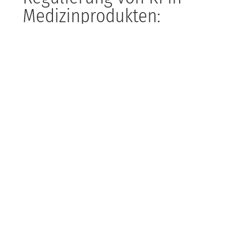
Medizinprodukten:
Orientierung für
Hersteller
KI in Medizinprodukten ist ein Hochrisikobereich, der
klare Regeln braucht. Eine neue Orientierungshilfe
deutscher Behörden unterstützt Hersteller dabei, die
komplexen Vorschriften einzuhalten. Für KDB-Kunden
aus dem MedTech-Bereich bedeutet das: Wir
begleiten Euch bei der Umsetzung der Compliance-
Anforderungen und helfen, die richtigen
Datenmanagement- und Sicherheitsprozesse zu
etablieren.
Besonders wichtig ist die Zusammenarbeit mit
Behörden und das frühzeitige Testen in Reallaboren.
So lassen sich regulatorische Hürden meistern und