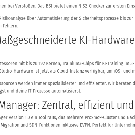
hen bei Verstößen. Das BSI bietet einen NIS2-Checker zur ersten Ein
Risikoanalyse über Automatisierung der Sicherheitsprozesse bis zur
n Fehlern.
 Maßgeschneiderte KI-Hardware
ozessoren mit bis zu 192 Kernen, Trainium3-Chips für KI-Training im
c-Studio-Hardware ist jetzt als Cloud-Instanz verfügbar, um iOS- und
sourcen werden immer spezialisierter und effizienter. Wir beraten 
gst und deine IT-Prozesse automatisierst.
nager: Zentral, effizient und 
er Version 1.0 ein Tool raus, das mehrere Proxmox-Cluster und Back
-Migration und SDN-Funktionen inklusive EVPN. Perfekt für Unterneh