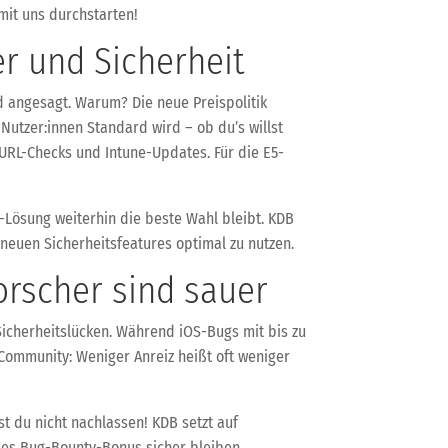
mit uns durchstarten!
er und Sicherheit
nd angesagt. Warum? Die neue Preispolitik
 Nutzer:innen Standard wird – ob du’s willst
URL-Checks und Intune-Updates. Für die E5-
-Lösung weiterhin die beste Wahl bleibt. KDB
 neuen Sicherheitsfeatures optimal zu nutzen.
orscher sind sauer
Sicherheitslücken. Während iOS-Bugs mit bis zu
y-Community: Weniger Anreiz heißt oft weniger
st du nicht nachlassen! KDB setzt auf
es Bug-Bounty-Bonus sicher bleiben.