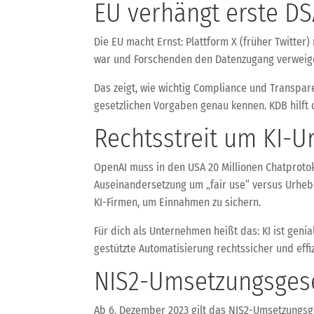
EU verhängt erste DS
Die EU macht Ernst: Plattform X (früher Twitter
war und Forschenden den Datenzugang verweigert
Das zeigt, wie wichtig Compliance und Transpare
gesetzlichen Vorgaben genau kennen. KDB hilft d
Rechtsstreit um KI-Ur
OpenAI muss in den USA 20 Millionen Chatprotoko
Auseinandersetzung um „fair use“ versus Urheb
KI-Firmen, um Einnahmen zu sichern.
Für dich als Unternehmen heißt das: KI ist geni
gestützte Automatisierung rechtssicher und effiz
NIS2-Umsetzungsgese
Ab 6. Dezember 2023 gilt das NIS2-Umsetzungsg