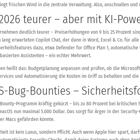
gt frischen Wind in die zentrale Verwaltung. Also, anschnallen und 
 2026 teurer – aber mit KI-Pow
nternehmen deutlich teurer – Preiserhöhungen von 9 bis 25 Prozent si
lang erwarteten Copilot Chat, der dann in Word, Excel & Co. für alle
heitsfeatures dazu, etwa Defender for Office Plan 1, automatische 
-basierten Assistenten – ein echter Mehrwert.
hen heißt das: Budgetplanung anpassen und prüfen, ob die Microsoft
ervices und Automatisierung die Kosten im Griff zu behalten und die
-Bug-Bounties – Sicherheitsf
unty-Programm kräftig gekürzt – bis zu 80 Prozent bei kritischen 
r macOS nun maximal 5.000 Dollar. Das sorgt für Ärger in der Securit
der Macs gefährden könnte.
eit ist kein Luxus, sondern Pflicht. Auch wenn Apple hier spart, darf
omatisierte Security-Checks, damit deine Systeme auch ohne Appl