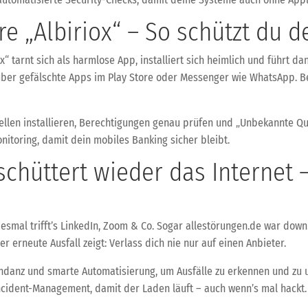
 „Albiriox“ – So schützt du 
x“ tarnt sich als harmlose App, installiert sich heimlich und führt 
über gefälschte Apps im Play Store oder Messenger wie WhatsApp. Be
llen installieren, Berechtigungen genau prüfen und „Unbekannte Quel
nitoring, damit dein mobiles Banking sicher bleibt.
schüttert wieder das Internet 
iesmal trifft’s LinkedIn, Zoom & Co. Sogar allestörungen.de war dow
r erneute Ausfall zeigt: Verlass dich nie nur auf einen Anbieter.
dundanz und smarte Automatisierung, um Ausfälle zu erkennen und z
Incident-Management, damit der Laden läuft – auch wenn’s mal hackt.