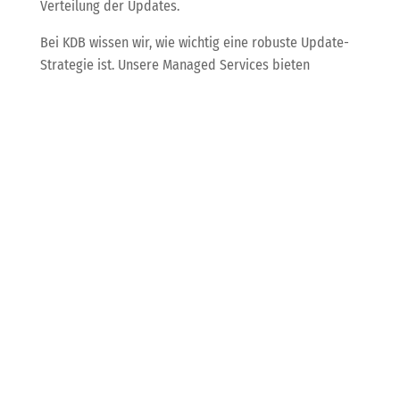
Verteilung der Updates.
Bei KDB wissen wir, wie wichtig eine robuste Update-
Strategie ist. Unsere Managed Services bieten
umfassende Update- und Patch-Management-
Lösungen, damit solche Vorfälle vermieden werden
können.
DataChain: Neues
Open-Source-Tool für
die KI-gestützte
Datenkuratierung
Das Unternehmen Iterative hat ein neues Open-
Source-Projekt namens DataChain ins Leben gerufen.
Diese Python-Bibliothek zielt darauf ab, ML- und
Datenfachleuten zu helfen, ihre Arbeitsabläufe zu
optimieren.