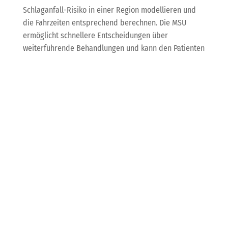
Schlaganfall-Risiko in einer Region modellieren und
die Fahrzeiten entsprechend berechnen. Die MSU
ermöglicht schnellere Entscheidungen über
weiterführende Behandlungen und kann den Patienten
direkt in eine Klinik bringen, die die erforderliche
Behandlung durchführen kann.
Datenschützer wollen
KI-Verordnung
durchsetzen
Das EU-Parlament hat eine Verordnung für KI
verabschiedet, um einen einheitlichen Rechtsrahmen
festzulegen. In Deutschland schlägt die
Datenschutzkonferenz vor, den
Bundesdatenschutzbeauftragten sowie die
Landesdatenschutzbehörden mit der