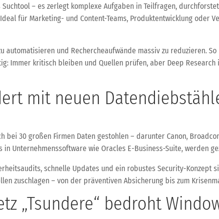
Suchtool – es zerlegt komplexe Aufgaben in Teilfragen, durchforstet
 Ideal für Marketing- und Content-Teams, Produktentwicklung oder Ve
e zu automatisieren und Rechercheaufwände massiv zu reduzieren. So 
tig: Immer kritisch bleiben und Quellen prüfen, aber Deep Research i
ert mit neuen Datendiebstähle
ch bei 30 großen Firmen Daten gestohlen – darunter Canon, Broadcom
s in Unternehmenssoftware wie Oracles E-Business-Suite, werden gez
heitsaudits, schnelle Updates und ein robustes Security-Konzept sind
nellen zuschlagen – von der präventiven Absicherung bis zum Krisen
etz „Tsundere“ bedroht Windo