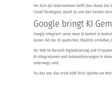
Für dich als Unternehmen heißt das: Nutze die Vi
Cloud-Strategien, damit du von den besten Servic
Google bringt KI Gem
Google integriert seine neue KI Gemini in Andro
locker mit der KI quatschen, Playlists erstellen
Für KDB im Bereich Digitalisierung und IT-Syste
KI-Integrationen und Automatisierungen in dei
unterwegs seid.
So, das war das erste KDB-Tech-Update am Morg
gibt’s weitere spannende Insights und Tipps von 
←
KDB-Tech-Update - Aktuelle KI, Sicherheit und Clou
Dieser Artikel wurde durch eine KI generiert