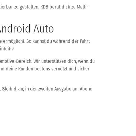
lierbar zu gestalten. KDB berät dich zu Multi-
Android Auto
ge ermöglicht. So kannst du während der Fahrt
ntuitiv.
omotive-Bereich. Wir unterstützen dich, wenn du
und deine Kunden bestens vernetzt und sicher
. Bleib dran, in der zweiten Ausgabe am Abend
desport: Effizienz, Training und Tierwohl neu gedacht
→
was durch künstliche Intelligenz möglich ist.