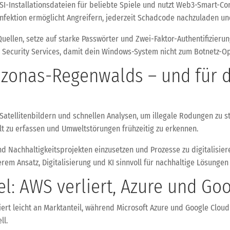
SI-Installationsdateien für beliebte Spiele und nutzt Web3-Smart-Co
Infektion ermöglicht Angreifern, jederzeit Schadcode nachzuladen u
 Quellen, setze auf starke Passwörter und Zwei-Faktor-Authentifizierun
d Security Services, damit dein Windows-System nicht zum Botnetz-Op
azonas-Regenwalds – und für 
Satellitenbildern und schnellen Analysen, um illegale Rodungen zu 
t zu erfassen und Umweltstörungen frühzeitig zu erkennen.
und Nachhaltigkeitsprojekten einzusetzen und Prozesse zu digitalisie
rem Ansatz, Digitalisierung und KI sinnvoll für nachhaltige Lösungen 
: AWS verliert, Azure und Goo
rt leicht an Marktanteil, während Microsoft Azure und Google Cloud 
ll.