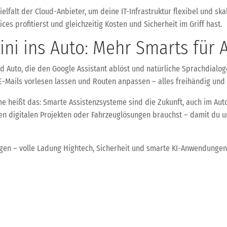
elfalt der Cloud-Anbieter, um deine IT-Infrastruktur flexibel und ska
es profitierst und gleichzeitig Kosten und Sicherheit im Griff hast.
ini ins Auto: Mehr Smarts für 
id Auto, die den Google Assistant ablöst und natürliche Sprachdialo
, E-Mails vorlesen lassen und Routen anpassen – alles freihändig und i
me heißt das: Smarte Assistenzsysteme sind die Zukunft, auch im Aut
nen digitalen Projekten oder Fahrzeuglösungen brauchst – damit du 
en – volle Ladung Hightech, Sicherheit und smarte KI-Anwendungen
uns. Bis bald und bleib digital fit!
d-Entwicklungen im Überblick
Künstliche Intelligenz im Pfer
 und dient lediglich der Unterhaltung. Dieser Artikel soll aufzeigen, 