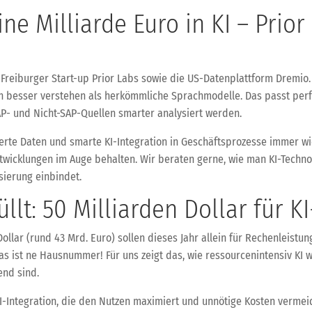
ine Milliarde Euro in KI – Prio
Freiburger Start-up Prior Labs sowie die US-Datenplattform Dremio. P
en besser verstehen als herkömmliche Sprachmodelle. Das passt perf
P- und Nicht-SAP-Quellen smarter analysiert werden.
rierte Daten und smarte KI-Integration in Geschäftsprozesse immer w
e Entwicklungen im Auge behalten. Wir beraten gerne, wie man KI-Tec
sierung einbindet.
lt: 50 Milliarden Dollar für KI
Dollar (rund 43 Mrd. Euro) sollen dieses Jahr allein für Rechenleistu
 Das ist ne Hausnummer! Für uns zeigt das, wie ressourcenintensiv KI
end sind.
I-Integration, die den Nutzen maximiert und unnötige Kosten vermei