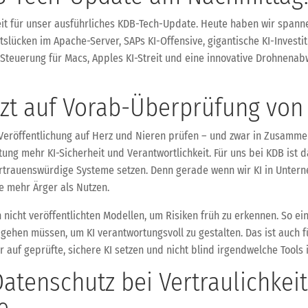
o Zeit für unser ausführliches KDB-Tech-Update. Heute haben wir span
itslücken im Apache-Server, SAPs KI-Offensive, gigantische KI-Investi
Steuerung für Macs, Apples KI-Streit und eine innovative Drohnenabw
tzt auf Vorab-Überprüfung von
 Veröffentlichung auf Herz und Nieren prüfen – und zwar in Zusamme
chtung mehr KI-Sicherheit und Verantwortlichkeit. Für uns bei KDB ist
vertrauenswürdige Systeme setzen. Denn gerade wenn wir KI in Unte
e mehr Ärger als Nutzen.
icht veröffentlichten Modellen, um Risiken früh zu erkennen. So ein
ehen müssen, um KI verantwortungsvoll zu gestalten. Das ist auch fü
 auf geprüfte, sichere KI setzen und nicht blind irgendwelche Tools
atenschutz bei Vertraulichkeit
e