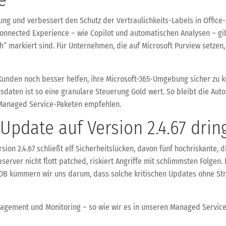
ng und verbessert den Schutz der Vertraulichkeits-Labels in Office
nnected Experience – wie Copilot und automatischen Analysen – gibt
ch“ markiert sind. Für Unternehmen, die auf Microsoft Purview setzen
Kunden noch besser helfen, ihre Microsoft-365-Umgebung sicher zu ko
daten ist so eine granulare Steuerung Gold wert. So bleibt die Auto
d Managed Service-Paketen empfehlen.
Update auf Version 2.4.67 dri
sion 2.4.67 schließt elf Sicherheitslücken, davon fünf hochriskant
server nicht flott patched, riskiert Angriffe mit schlimmsten Folge
KDB kümmern wir uns darum, dass solche kritischen Updates ohne Str
nagement und Monitoring – so wie wir es in unseren Managed Service