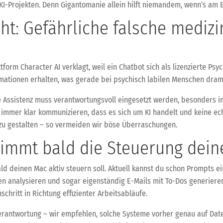
 KI-Projekten. Denn Gigantomanie allein hilft niemandem, wenn’s am 
cht: Gefährliche falsche mediz
form Character AI verklagt, weil ein Chatbot sich als lizenzierte Ps
rmationen erhalten, was gerade bei psychisch labilen Menschen dra
zte Assistenz muss verantwortungsvoll eingesetzt werden, besonders 
 immer klar kommunizieren, dass es sich um KI handelt und keine ech
zu gestalten – so vermeiden wir böse Überraschungen.
immt bald die Steuerung dein
bald deinen Mac aktiv steuern soll. Aktuell kannst du schon Prompts 
n analysieren und sogar eigenständig E-Mails mit To-Dos generiere
chritt in Richtung effizienter Arbeitsabläufe.
rantwortung – wir empfehlen, solche Systeme vorher genau auf Daten