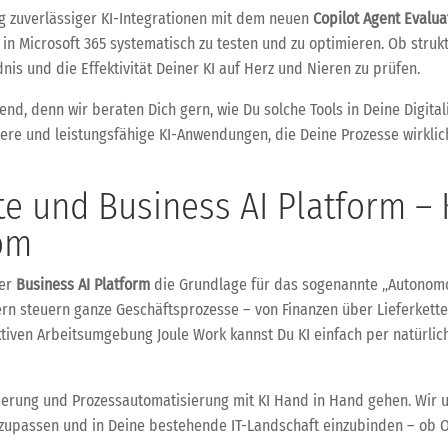
ng zuverlässiger KI-Integrationen mit dem neuen
Copilot Agent Evalua
 in Microsoft 365 systematisch zu testen und zu optimieren. Ob strukt
nis und die Effektivität Deiner KI auf Herz und Nieren zu prüfen.
end, denn wir beraten Dich gern, wie Du solche Tools in Deine Digit
ichere und leistungsfähige KI-Anwendungen, die Deine Prozesse wirklic
e und Business AI Platform – 
om
er
Business AI Platform
die Grundlage für das sogenannte „Autonomou
rn steuern ganze Geschäftsprozesse – von Finanzen über Lieferket
iven Arbeitsumgebung Joule Work kannst Du KI einfach per natürlic
isierung und Prozessautomatisierung mit KI Hand in Hand gehen. Wir u
 anzupassen und in Deine bestehende IT-Landschaft einzubinden – ob 