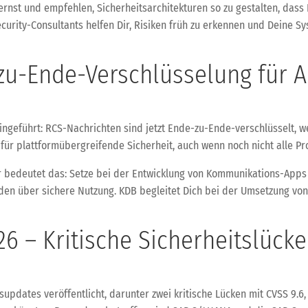
rnst und empfehlen, Sicherheitsarchitekturen so zu gestalten, dass 
ecurity-Consultants helfen Dir, Risiken früh zu erkennen und Dein
-zu-Ende-Verschlüsselung für 
eingeführt: RCS-Nachrichten sind jetzt Ende-zu-Ende-verschlüsselt,
 für plattformübergreifende Sicherheit, auch wenn noch nicht alle Pr
er bedeutet das: Setze bei der Entwicklung von Kommunikations-Apps 
den über sichere Nutzung. KDB begleitet Dich bei der Umsetzung vo
6 – Kritische Sicherheitslück
updates veröffentlicht, darunter zwei kritische Lücken mit CVSS 9.6