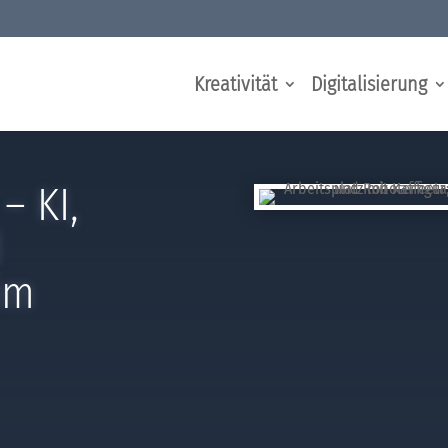
Kreativität
Digitalisierung
– KI,
d
im