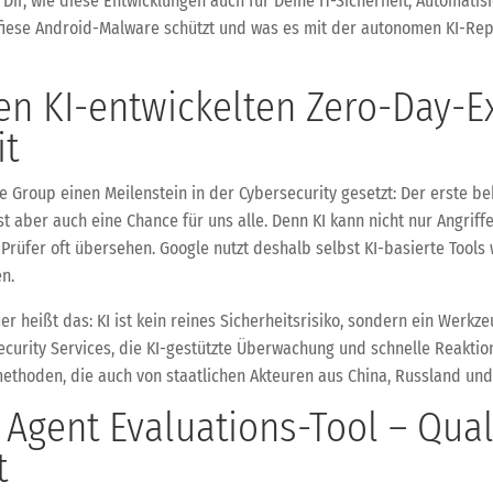
r, wie diese Entwicklungen auch für Deine IT-Sicherheit, Automatisi
iese Android-Malware schützt und was es mit der autonomen KI-Replika
en KI-entwickelten Zero-Day-Ex
it
e Group einen Meilenstein in der Cybersecurity gesetzt: Der erste b
 ist aber auch eine Chance für uns alle. Denn KI kann nicht nur Angrif
Prüfer oft übersehen. Google nutzt deshalb selbst KI-basierte Tools
n.
r heißt das: KI ist kein reines Sicherheitsrisiko, sondern ein Werkze
ecurity Services, die KI-gestützte Überwachung und schnelle Reakti
methoden, die auch von staatlichen Akteuren aus China, Russland und
 Agent Evaluations-Tool – Qual
t