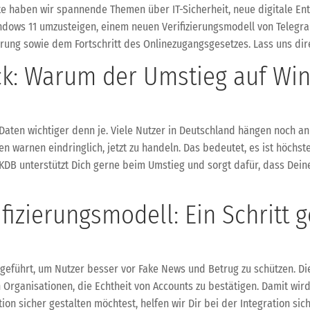
e haben wir spannende Themen über IT-Sicherheit, neue digitale Ent
indows 11 umzusteigen, einem neuen Verifizierungsmodell von Telegra
ung sowie dem Fortschritt des Onlinezugangsgesetzes. Lass uns dir
ck: Warum der Umstieg auf Win
r Daten wichtiger denn je. Viele Nutzer in Deutschland hängen noch a
en warnen eindringlich, jetzt zu handeln. Das bedeutet, es ist höchs
KDB unterstützt Dich gerne beim Umstieg und sorgt dafür, dass Deine
fizierungsmodell: Ein Schritt
ngeführt, um Nutzer besser vor Fake News und Betrug zu schützen. Die
n Organisationen, die Echtheit von Accounts zu bestätigen. Damit wir
on sicher gestalten möchtest, helfen wir Dir bei der Integration sic