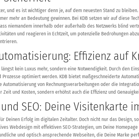
, und es ist wichtiger denn je, auf dem neuesten Stand zu bleiben. 
mmer mehr an Bedeutung gewinnen. Bei KDB setzen wir auf diese Te
 dass niemandem innerhalb oder außerhalb des Netzwerks blind vertr
vitäten und reagieren in Echtzeit, um potenzielle Bedrohungen abzuw
ntrieren.
utomatisierung: Effizienz auf 
 längst kein Luxus mehr, sondern eine Notwendigkeit. Durch den Ein
nd Prozesse optimiert werden. KDB bietet maßgeschneiderte Automat
ie Automatisierung von Rechnungsverarbeitungen oder die Integrati
r Zeit und Kosten, sondern erhöhst auch die Effizienz und Genauigke
und SEO: Deine Visitenkarte i
ür Deinen Erfolg im digitalen Zeitalter. Doch nicht nur das Design, 
atives Webdesign mit effektiven SEO-Strategien, um Deine Homepage 
undliche und optisch ansprechende Webseiten, die Deine Marke perfe