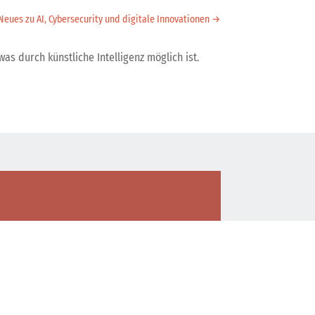
eues zu AI, Cybersecurity und digitale Innovationen
→
was durch künstliche Intelligenz möglich ist.
ate – Digitale
erheit und KI-