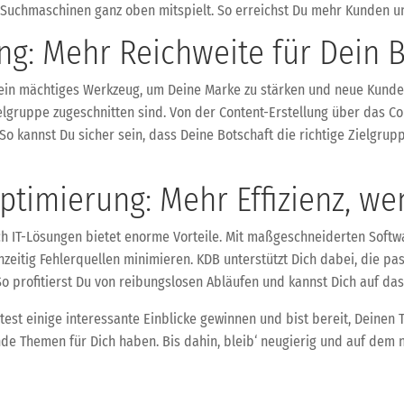
n Suchmaschinen ganz oben mitspielt. So erreichst Du mehr Kunden u
ng: Mehr Reichweite für Dein 
st ein mächtiges Werkzeug, um Deine Marke zu stärken und neue Kund
ielgruppe zugeschnitten sind. Von der Content-Erstellung über das 
kannst Du sicher sein, dass Deine Botschaft die richtige Zielgrup
optimierung: Mehr Effizienz, w
h IT-Lösungen bietet enorme Vorteile. Mit maßgeschneiderten Softw
chzeitig Fehlerquellen minimieren. KDB unterstützt Dich dabei, die p
So profitierst Du von reibungslosen Abläufen und kannst Dich auf das
est einige interessante Einblicke gewinnen und bist bereit, Deinen T
de Themen für Dich haben. Bis dahin, bleib‘ neugierig und auf dem 