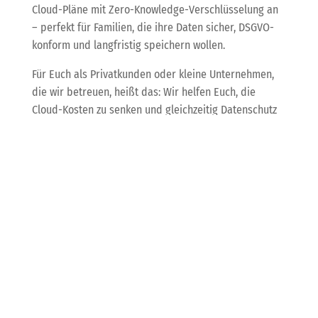
Cloud-Pläne mit Zero-Knowledge-Verschlüsselung an
– perfekt für Familien, die ihre Daten sicher, DSGVO-
konform und langfristig speichern wollen.
Für Euch als Privatkunden oder kleine Unternehmen,
die wir betreuen, heißt das: Wir helfen Euch, die
Cloud-Kosten zu senken und gleichzeitig Datenschutz
auf hohem Niveau zu garantieren. Mit KDB’s Managed
Services stellen wir sicher, dass Eure Daten nicht nur
sicher liegen, sondern Ihr auch flexibel und ohne
teure Dauerabos arbeiten könnt.
Google I/O 2026: Der
Universal Cart bringt KI-
gestütztes Shopping auf
ein neues Level