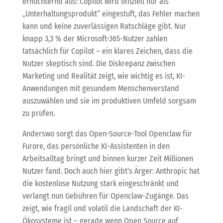
ernüchternd aus: Copilot wird offiziell nur als
„Unterhaltungsprodukt“ eingestuft, das Fehler machen
kann und keine zuverlässigen Ratschläge gibt. Nur
knapp 3,3 % der Microsoft-365-Nutzer zahlen
tatsächlich für Copilot – ein klares Zeichen, dass die
Nutzer skeptisch sind. Die Diskrepanz zwischen
Marketing und Realität zeigt, wie wichtig es ist, KI-
Anwendungen mit gesundem Menschenverstand
auszuwählen und sie im produktiven Umfeld sorgsam
zu prüfen.
Anderswo sorgt das Open-Source-Tool Openclaw für
Furore, das persönliche KI-Assistenten in den
Arbeitsalltag bringt und binnen kurzer Zeit Millionen
Nutzer fand. Doch auch hier gibt’s Ärger: Anthropic hat
die kostenlose Nutzung stark eingeschränkt und
verlangt nun Gebühren für Openclaw-Zugänge. Das
zeigt, wie fragil und volatil die Landschaft der KI-
Ökosysteme ist – gerade wenn Open Source auf