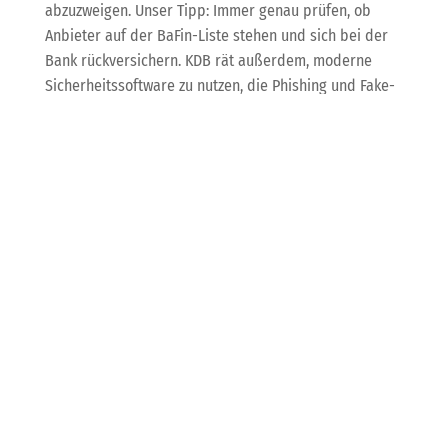
abzuzweigen. Unser Tipp: Immer genau prüfen, ob
Anbieter auf der BaFin-Liste stehen und sich bei der
Bank rückversichern. KDB rät außerdem, moderne
Sicherheitssoftware zu nutzen, die Phishing und Fake-
Seiten erkennt – so schützt du dich und dein
Unternehmen effektiv vor finanziellen Schäden.
Produktivitätsturbo im
Büro: HP LaserJet
M234dw gegen
Zeitfresser Drucker
Wer kennt’s nicht? Der Drucker spinnt, das Meeting
wartet, und du verlierst wertvolle Zeit. Studien zeigen,
dass Druckerprobleme echte Produktivitätskiller sind.
Der HP LaserJet M234dw ist hier ein echter Lichtblick:
Schneller Druck, automatischer Duplex, Dual-Band-