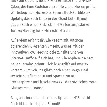
Blick auf OpenAIs neue KI-Sicherheitswaffe GPT-5.5-
Cyber, die Eure Codebasen auf Herz und Nieren prüft.
Wir beleuchten Microsofts Secure Boot-Zertifikats-
Update, das auch Linux in der Cloud betrifft, und
geben Euch einen Einblick in HPEs leistungsstarke
Turnkey-Lösung für KI-Infrastrukturen.
Außerdem erfahrt Ihr, wie Veeam mit autonom
agierenden KI-Agenten umgeht, was es mit der
innovativen PACT-Technologie zur Filterung von
Internet-Traffic auf sich hat, und wie Apple mit einem
neuen Terminalschutz ClickFix-Angriffe auf macOS
kontert. Zum Schluss gibt’s noch einen Mega-Deal
zwischen Reflection AI und SpaceX zur KI-
Rechenpower und frische News zu den stylischen Meta
Glasses mit KI-Boost.
Also, anschnallen und rein ins Update – KDB macht
Euch fit für die digitale Zukunft!