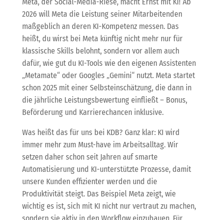
Meta, der Social-Media-Riese, macht Ernst mit KI! Ab
2026 will Meta die Leistung seiner Mitarbeitenden
maßgeblich an deren KI-Kompetenz messen. Das
heißt, du wirst bei Meta künftig nicht mehr nur für
klassische Skills belohnt, sondern vor allem auch
dafür, wie gut du KI-Tools wie den eigenen Assistenten
„Metamate“ oder Googles „Gemini“ nutzt. Meta startet
schon 2025 mit einer Selbsteinschätzung, die dann in
die jährliche Leistungsbewertung einfließt – Bonus,
Beförderung und Karrierechancen inklusive.
Was heißt das für uns bei KDB? Ganz klar: KI wird
immer mehr zum Must-have im Arbeitsalltag. Wir
setzen daher schon seit Jahren auf smarte
Automatisierung und KI-unterstützte Prozesse, damit
unsere Kunden effizienter werden und die
Produktivität steigt. Das Beispiel Meta zeigt, wie
wichtig es ist, sich mit KI nicht nur vertraut zu machen,
sondern sie aktiv in den Workflow einzubauen. Für