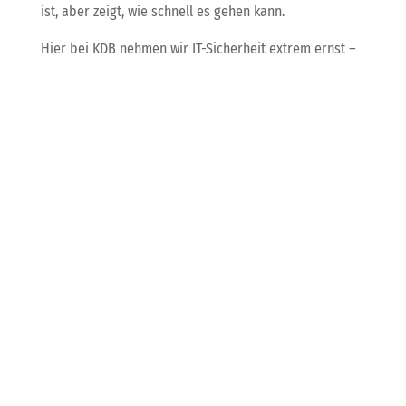
ist, aber zeigt, wie schnell es gehen kann.
Hier bei KDB nehmen wir IT-Sicherheit extrem ernst –
und das solltest du auch! Managed Security Services,
regelmäßige Updates und Monitoring sind keine nette
Zugabe, sondern Pflichtprogramm. Wir unterstützen
dich dabei, Schwachstellen zu erkennen, zu schließen
und deine Systeme rundum zu schützen – damit du
nachts ruhig schlafen kannst und deine IT stabil läuft.
Neue Partnerschaft
stärkt Rechenzentrums-
Sicherheit mit KI-
gestützter
Mikrosegmentierung
Arista Networks und Palo Alto Networks haben sich