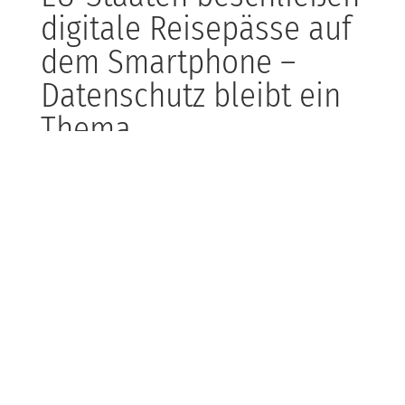
digitale Reisepässe auf
dem Smartphone –
Datenschutz bleibt ein
Thema
Die EU bringt den digitalen Reisepass aufs Handy –
praktisch für Reisende und Grenzkontrollen, aber auch
eine Herausforderung für Datenschutz und
Privatsphäre. Mit der EU-Travel-App sollen künftig
Pässe und Personalausweise digital vorgezeigt werden
können, inklusive biometrischer Daten. KDB rät hier:
Wer Webseiten oder Apps für Behörden oder
Reiseanbieter betreibt, sollte die
Datenschutzvorgaben genau im Blick haben und
sichere Schnittstellen entwickeln.