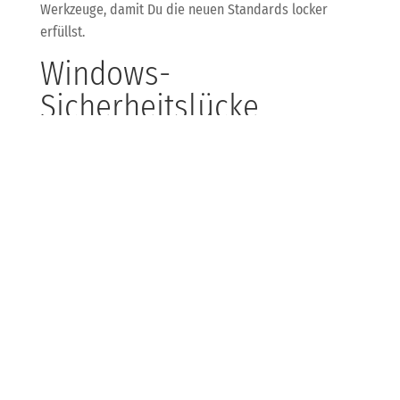
Werkzeuge, damit Du die neuen Standards locker
erfüllst.
Windows-
Sicherheitslücke
„BlueHammer“: Exploit
veröffentlicht – Vorsicht
ist geboten!
Eine neue Zero-Day-Schwachstelle namens
„BlueHammer“ ermöglicht Angreifern erhöhte Rechte
auf Windows-Systemen. Microsoft hat noch kein
Update veröffentlicht, daher heißt es wachsam sein:
KDB empfiehlt, Sicherheitslösungen zu verstärken und
Systemprotokolle genau zu beobachten. Wir
unterstützen Dich mit Managed Security, damit Dein
Windows-Umfeld geschützt bleibt und Du nicht zum