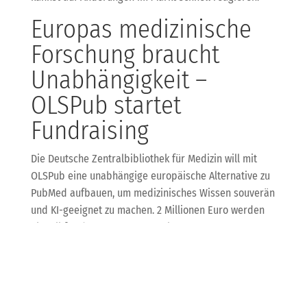
Europas medizinische
Forschung braucht
Unabhängigkeit –
OLSPub startet
Fundraising
Die Deutsche Zentralbibliothek für Medizin will mit
OLSPub eine unabhängige europäische Alternative zu
PubMed aufbauen, um medizinisches Wissen souverän
und KI-geeignet zu machen. 2 Millionen Euro werden
aktuell für den Start gesammelt.
Das zeigt: Gerade in sensiblen Bereichen wie Medizin
ist eine stabile, unabhängige Dateninfrastruktur
essenziell – auch für KI-Anwendungen. KDB unterstützt
dich dabei, solche Daten- und Wissensquellen sicher