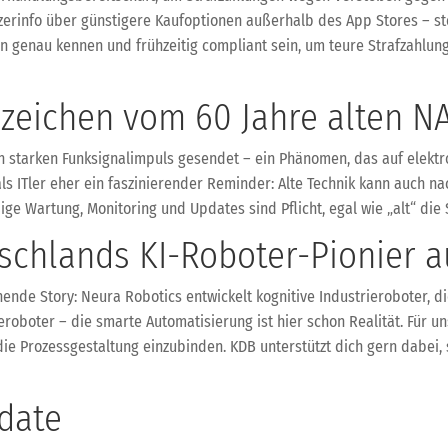
erinfo über günstigere Kaufoptionen außerhalb des App Stores – ste
ien genau kennen und frühzeitig compliant sein, um teure Strafzahl
zeichen vom 60 Jahre alten NA
en starken Funksignalimpuls gesendet – ein Phänomen, das auf elektro
ls ITler eher ein faszinierender Reminder: Alte Technik kann auch 
ige Wartung, Monitoring und Updates sind Pflicht, egal wie „alt“ die
schlands KI-Roboter-Pionier 
nde Story: Neura Robotics entwickelt kognitive Industrieroboter, d
oboter – die smarte Automatisierung ist hier schon Realität. Für un
 in die Prozessgestaltung einzubinden. KDB unterstützt dich gern dabe
date