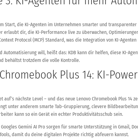
e 3: KI-Agenten für mehr Auto
 am Start, die KI-Agenten im Unternehmen smarter und transparenter
 erlaubt dir, die KI-Performance live zu überwachen, Optimierunge
ontext Protocol (MCP) Standard, was die Integration von KI-Agenten 
nd Automatisierung will, heißt das: KDB kann dir helfen, diese KI-Age
nd behältst trotzdem die volle Kontrolle.
hromebook Plus 14: KI-Power 
 auf’s nächste Level – und das neue Lenovo Chromebook Plus 14 zei
ingt unter anderem smarte Tab-Gruppierung, clevere Bildbearbeitung
rbeiter kann so ein Gerät ein echter Produktivitätsschub sein.
 Googles Gemini AI Pro sorgen für smarte Unterstützung in Gmail, Doc
ols, damit du deine digitalen Projekte richtig abfeuern kannst.