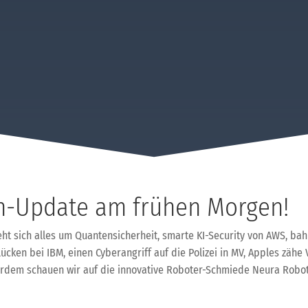
h-Update am frühen Morgen!
ht sich alles um Quantensicherheit, smarte KI-Security von AWS, b
lücken bei IBM, einen Cyberangriff auf die Polizei in MV, Apples zäh
rdem schauen wir auf die innovative Roboter-Schmiede Neura Roboti