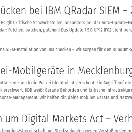
slücken bei IBM QRadar SIEM – 
 Es gibt kritische Schwachstellen, besonders bei der Auto-Update-Fu
ar: Patchen, patchen, patchen! Das Update 7.5.0 UP12 IF02 steht bere
ine SIEM-Installation von uns checken – wir sorgen für den Rundum
lizei-Mobilgeräte in Mecklenb
ttacken – auch die Polizei bleibt nicht verschont. Ein Angriff auf di
ark erschwert. KDB weiß: Gerade Behörden und kritische Infrastruk
sponse-Management. Wir helfen dir, deine mobilen Geräte und Netzw
n um Digital Markets Act – Ve
Verhandlungsbereitschaft, um Strafzahlungen wegen Verstößen gegen