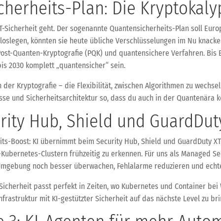
cherheits-Plan: Die Kryptokaly
IT-Sicherheit geht. Der sogenannte Quantensicherheits-Plan soll Eur
loslegen, könnten sie heute übliche Verschlüsselungen im Nu knacke
 Post-Quanten-Kryptografie (PQK) und quantensichere Verfahren. Bis 
bis 2030 komplett „quantensicher“ sein.
n der Kryptografie – die Flexibilität, zwischen Algorithmen zu wechs
esse und Sicherheitsarchitektur so, dass du auch in der Quantenära k
urity Hub, Shield und GuardDut
rheits-Boost: KI übernimmt beim Security Hub, Shield und GuardDuty 
r-Kubernetes-Clustern frühzeitig zu erkennen. Für uns als Managed S
Umgebung noch besser überwachen, Fehlalarme reduzieren und echte
Sicherheit passt perfekt in Zeiten, wo Kubernetes und Container be
frastruktur mit KI-gestützter Sicherheit auf das nächste Level zu br