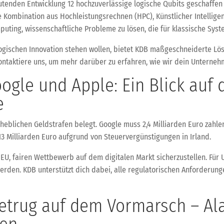
tenden Entwicklung 12 hochzuverlässige logische Qubits geschaffen
e Kombination aus Hochleistungsrechnen (HPC), Künstlicher Intellige
uting, wissenschaftliche Probleme zu lösen, die für klassische Sys
ogischen Innovation stehen wollen, bietet KDB maßgeschneiderte Lös
ontaktiere uns, um mehr darüber zu erfahren, wie wir dein Unterneh
oogle und Apple: Ein Blick auf 
e
eblichen Geldstrafen belegt. Google muss 2,4 Milliarden Euro zahlen
 13 Milliarden Euro aufgrund von Steuervergünstigungen in Irland.
 EU, fairen Wettbewerb auf dem digitalen Markt sicherzustellen. Fü
rden. KDB unterstützt dich dabei, alle regulatorischen Anforderungen 
Betrug auf dem Vormarsch – A