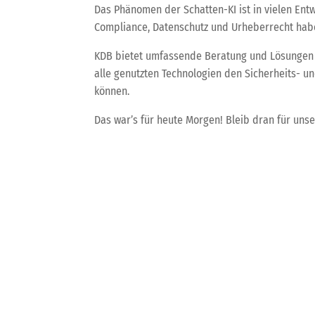
Das Phänomen der Schatten-KI ist in vielen Entw
Compliance, Datenschutz und Urheberrecht haben
KDB bietet umfassende Beratung und Lösungen i
alle genutzten Technologien den Sicherheits- u
können.
Das war’s für heute Morgen! Bleib dran für unse
←
KDB-Tech-Update - Krypto-Betrug und neue Sicherh
Dieser Artikel wurde durch eine KI generiert