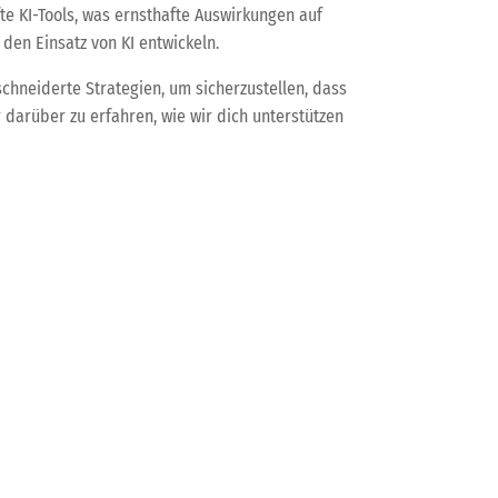
te KI-Tools, was ernsthafte Auswirkungen auf
den Einsatz von KI entwickeln.
hneiderte Strategien, um sicherzustellen, dass
darüber zu erfahren, wie wir dich unterstützen
tale Produktpässe und Sicherheitswarnungen heute.
→
was durch künstliche Intelligenz möglich ist.