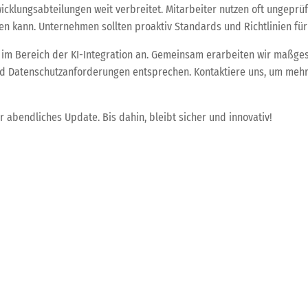
icklungsabteilungen weit verbreitet. Mitarbeiter nutzen oft ungeprüf
 kann. Unternehmen sollten proaktiv Standards und Richtlinien für 
m Bereich der KI-Integration an. Gemeinsam erarbeiten wir maßgesc
nd Datenschutzanforderungen entsprechen. Kontaktiere uns, um mehr 
r abendliches Update. Bis dahin, bleibt sicher und innovativ!
eitslücken aufgedeckt
KDB-Tech-Update - Digi
 und dient lediglich der Unterhaltung. Dieser Artikel soll aufzeigen, 