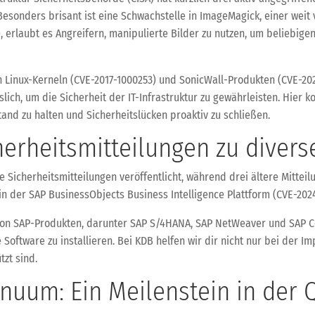
Besonders brisant ist eine Schwachstelle in ImageMagick, einer weit
, erlaubt es Angreifern, manipulierte Bilder zu nutzen, um beliebig
en Linux-Kerneln (CVE-2017-1000253) und SonicWall-Produkten (CVE-202
ch, um die Sicherheit der IT-Infrastruktur zu gewährleisten. Hier k
and zu halten und Sicherheitslücken proaktiv zu schließen.
herheitsmitteilungen zu diver
 Sicherheitsmitteilungen veröffentlicht, während drei ältere Mittei
in der SAP BusinessObjects Business Intelligence Plattform (CVE-202
 von SAP-Produkten, darunter SAP S/4HANA, SAP NetWeaver und SAP C
 Software zu installieren. Bei KDB helfen wir dir nicht nur bei der 
tzt sind.
inuum: Ein Meilenstein in der