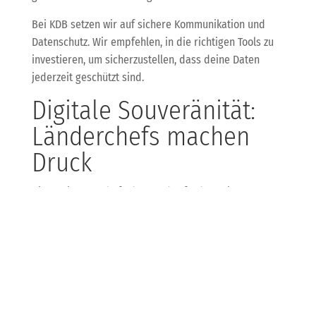
Bei KDB setzen wir auf sichere Kommunikation und
Datenschutz. Wir empfehlen, in die richtigen Tools zu
investieren, um sicherzustellen, dass deine Daten
jederzeit geschützt sind.
Digitale Souveränität:
Länderchefs machen
Druck
Die Regierungschefs der Länder fordern eine
verstärkte Zusammenarbeit, um die digitale
Souveränität in Deutschland und Europa zu sichern.
Sie betonen die Notwendigkeit von offenen und
interoperablen Technologien, insbesondere im
Bereich der KI.
Hier kommt KDB ins Spiel, denn wir unterstützen