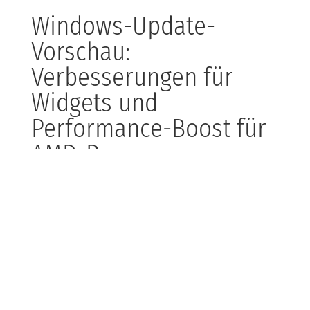
Windows-Update-
Vorschau:
Verbesserungen für
Widgets und
Performance-Boost für
AMD-Prozessoren
Die neueste Windows-Update-Vorschau bringt
spannende Neuerungen, darunter eine überarbeitete
Widget-Funktionalität und einen Performance-Boost
für AMD-Prozessoren. Diese Updates sollen die
Benutzererfahrung und die Leistung erheblich
verbessern.
Bei KDB sind wir stets darauf bedacht, dass deine