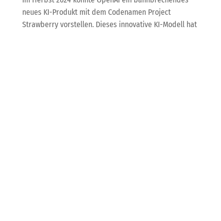
neues KI-Produkt mit dem Codenamen Project
Strawberry vorstellen. Dieses innovative KI-Modell hat
das Potenzial, die Art und Weise, wie wir mit
künstlicher Intelligenz interagieren, grundlegend zu
verändern. Laut ersten Informationen wird Project
Strawberry nicht nur leistungsfähiger sein als
bestehende Modelle wie ChatGPT, sondern auch mit
dem Ziel entwickelt, spezifische Herausforderungen in
der KI-Entwicklung zu adressieren.
Ein zentrales Merkmal von Project Strawberry ist die
Fähigkeit, Halluzinationen zu vermeiden. Diese
Halluzinationen sind ein bekanntes Problem bei vielen
aktuellen KI-Chatbots, die oft falsche Informationen
generieren und diese als Fakten präsentieren. OpenAI
hat erkannt, dass die Genauigkeit und Verlässlichkeit
von KI-Anwendungen entscheidend für deren
Akzeptanz und Einsatz in sensiblen Bereichen sind. Mit