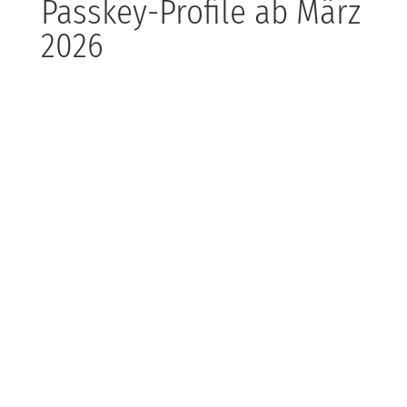
Passkey-Profile ab März
2026
Microsoft macht Ernst: Ab März 2026 werden Passkey-
Profile für alle Nutzer von Entra ID automatisch
aktiviert. Passkeys sind der nächste große Schritt zur
passwortlosen Authentifizierung und erhöhen die
Sicherheit enorm. IT-Admins können die Profile flexibel
anpassen – entweder gerätegebunden, synchronisiert
oder hybrid.
Für Unternehmen und IT-Dienstleister wie KDB heißt
das: Frühzeitig die Systeme checken, Opt-in-
Möglichkeiten nutzen und Mitarbeitende auf die
Umstellung vorbereiten. Sicherheit geht vor, und mit
Passkeys sind wir auf dem besten Weg, Passwort-
Albträume endgültig zu verbannen.