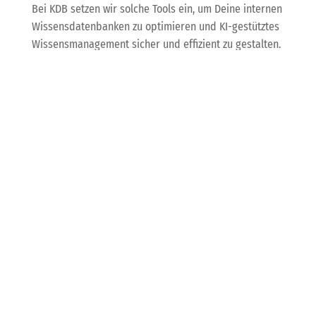
Bei KDB setzen wir solche Tools ein, um Deine internen
Wissensdatenbanken zu optimieren und KI-gestütztes
Wissensmanagement sicher und effizient zu gestalten.
So kannst Du Fehlerquellen minimieren und
gleichzeitig die Produktivität steigern – ein echter
Gewinn in der Digitalisierungsstrategie!
Instagram
Sicherheitsalarm:
Massives Passwort-
Reset – was Du jetzt tun
solltest
Viele Instagram-Nutzer bekamen unaufgefordert
Passwort-Reset-Mails – ausgelöst durch technische
Probleme und möglicherweise automatisierte