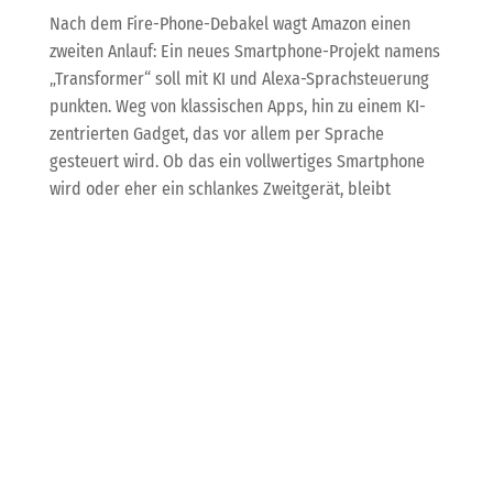
Nach dem Fire-Phone-Debakel wagt Amazon einen
zweiten Anlauf: Ein neues Smartphone-Projekt namens
„Transformer“ soll mit KI und Alexa-Sprachsteuerung
punkten. Weg von klassischen Apps, hin zu einem KI-
zentrierten Gadget, das vor allem per Sprache
gesteuert wird. Ob das ein vollwertiges Smartphone
wird oder eher ein schlankes Zweitgerät, bleibt
spannend.
Für uns bei KDB ist das ein Paradebeispiel, wie KI die
Nutzererfahrung radikal verändern kann. Ob in der
Prozessautomatisierung oder im Marketing:
Sprachsteuerung und KI eröffnen neue Wege, die wir
für unsere Kunden kreativ und effizient nutzen. Und
natürlich behalten wir die Entwicklungen genau im
Auge, damit wir euch stets die modernsten Lösungen
anbieten können.