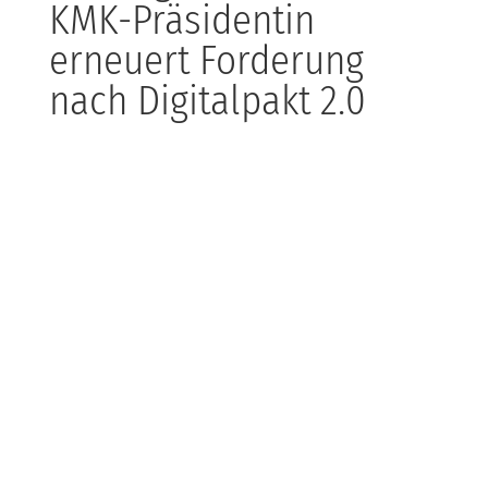
KMK-Präsidentin
erneuert Forderung
nach Digitalpakt 2.0
Die Forderung nach einem Digitalpakt 2.0 wurde
erneut auf einer Bildungskonferenz thematisiert. Bei
KDB befassen wir uns mit Digitalisierung und
Prozessgestaltung mittels Automatisierung und
unterstützen Unternehmen bei der Implementierung
digitaler Lösungen.
Fortinet-Patchday:
Updates gegen kritische
Schwachstellen
Im März-Patchday hat Fortinet mehrere kritische
Sicherheitslücken geschlossen. Das zeigt, wie wichtig