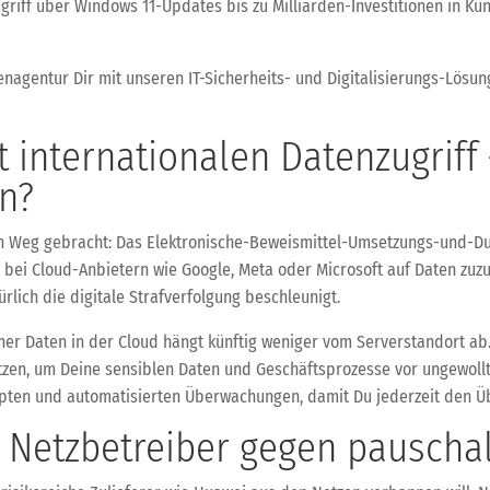
riff über Windows 11-Updates bis zu Milliarden-Investitionen in Küns
enagentur Dir mit unseren IT-Sicherheits- und Digitalisierungs-Lösun
t internationalen Datenzugriff
en?
en Weg gebracht: Das Elektronische-Beweismittel-Umsetzungs-und-D
t bei Cloud-Anbietern wie Google, Meta oder Microsoft auf Daten zuz
lich die digitale Strafverfolgung beschleunigt.
einer Daten in der Cloud hängt künftig weniger vom Serverstandort ab
tzen, um Deine sensiblen Daten und Geschäftsprozesse vor ungewollte
ten und automatisierten Überwachungen, damit Du jederzeit den Üb
t: Netzbetreiber gegen pausch