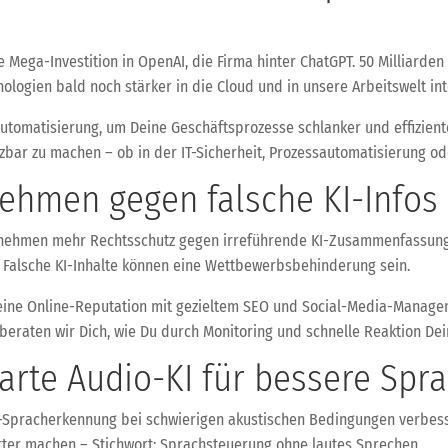
 Mega-Investition in OpenAI, die Firma hinter ChatGPT. 50 Milliarden 
nologien bald noch stärker in die Cloud und in unsere Arbeitswelt in
 Automatisierung, um Deine Geschäftsprozesse schlanker und effizient
utzbar zu machen – ob in der IT-Sicherheit, Prozessautomatisierung 
nehmen gegen falsche KI-Infos
nternehmen mehr Rechtsschutz gegen irreführende KI-Zusammenfassun
t: Falsche KI-Inhalte können eine Wettbewerbsbehinderung sein.
Deine Online-Reputation mit gezieltem SEO und Social-Media-Managem
eraten wir Dich, wie Du durch Monitoring und schnelle Reaktion Dein
marte Audio-KI für bessere Sp
I-Spracherkennung bei schwierigen akustischen Bedingungen verbe
rter machen – Stichwort: Sprachsteuerung ohne lautes Sprechen.