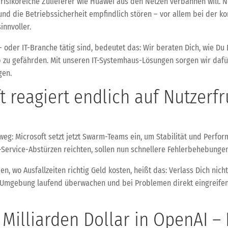
 risikoreiche Zulieferer wie Huawei aus den Netzen verbannen will. 
nd die Betriebssicherheit empfindlich stören – vor allem bei der
innvoller.
oder IT-Branche tätig sind, bedeutet das: Wir beraten Dich, wie Du D
b zu gefährden. Mit unseren IT-Systemhaus-Lösungen sorgen wir dafü
gen.
t reagiert endlich auf Nutzerf
weg: Microsoft setzt jetzt Swarm-Teams ein, um Stabilität und Perf
d-Service-Abstürzen reichten, sollen nun schnellere Fehlerbehebung
n, wo Ausfallzeiten richtig Geld kosten, heißt das: Verlass Dich nich
Umgebung laufend überwachen und bei Problemen direkt eingreifen.
Milliarden Dollar in OpenAI – 