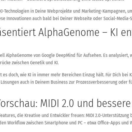
 KI-Technologien in Deine Webprojekte und Marketing-Kampagnen, um 
diese Innovationen auch bald bei Deiner Webseite oder Social-Media-St
sentiert AlphaGenome – KI en
ell AlphaGenome von Google DeepMind für Aufsehen. Es analysiert, 
rücke zwischen Genetik und KI.
gt es doch, wie KI in immer mehr Bereichen Einzug hält. Für Dich bei
e Lösungen auch in Deinem Business zur Prozessverbesserung oder 
orschau: MIDI 2.0 und bessere
eatures, die Kreative und Entwickler freuen: MIDI 2.0-Unterstützung 
t den Workflow zwischen Smartphone und PC – etwa Office-Apps und