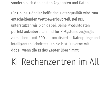
sondern nach den besten Angeboten und Daten.
Für Online-Händler heißt das: Datenqualität wird zum
entscheidenden Wettbewerbsvorteil. Bei KDB
unterstützen wir Dich dabei, Deine Produktdaten
perfekt aufzubereiten und für KI-Systeme zugänglich
zu machen – mit SEO, automatisierter Datenpflege und
intelligenten Schnittstellen. So bist Du vorne mit
dabei, wenn die KI das Zepter übernimmt.
KI-Rechenzentren im All
– Zukunftsmusik oder
bald Realität?
SpaceX und andere Tech-Giganten planen, KI-
Rechenzentren in den Orbit zu bringen – angetrieben
von Solarenergie und mit dem Ziel, Rechenleistung
umweltfreundlich und leistungsstark bereitzustellen.