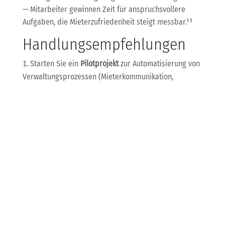
— Mitarbeiter gewinnen Zeit für anspruchsvollere
Aufgaben, die Mieterzufriedenheit steigt messbar.¹³
Handlungsempfehlungen
Starten Sie ein
Pilotprojekt
zur Automatisierung von
Verwaltungsprozessen (Mieterkommunikation,
Dokumentenmanagement).
Entwickeln Sie ein Konzept für ein
Predictive‑Maintenance‑Tool
, das relevante
Sensordaten nutzt.
Bieten Sie Beratungen zur
Energieoptimierung
mittels KI an (Analyse, Maßnahmen, Monitoring).
Organisieren Sie
Workshops und Schulungen
, damit
Hausverwaltungen KI‑Lösungen verstehen und
einsetzen können.
Fazit