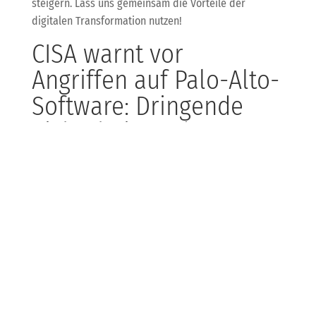
steigern. Lass uns gemeinsam die Vorteile der
digitalen Transformation nutzen!
CISA warnt vor
Angriffen auf Palo-Alto-
Software: Dringende
Sicherheitsupdates
erforderlich
Die CISA hat vor Angriffen auf die Sicherheitssoftware
von Palo Alto Networks gewarnt. Kritische
Sicherheitslücken wurden erkannt und erfordern
sofortige Updates. Unternehmen sollten dringend
handeln, um ihre Systeme zu schützen.
Hier ist es wichtig, dass du mit KDB
zusammenarbeitest, um sicherzustellen, dass deine IT-