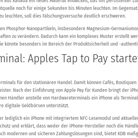
 aus Kanada ein neues Material entwickelt, das mit persistenter Lu
htquelle noch für einige Sekunden bis Minuten leuchten. Im Gegensa
zu leuchten, soll dies Fälschungsversuche deutlich erschweren.
chen Phosphor-Nanopartikeln, insbesondere Magnesium-Germaniumox
aften zu verändern. Dadurch kann ein komplexes Muster erstellt wer
gie könnte besonders im Bereich der Produktsicherheit und -authent
inal: Apples Tap to Pay starte
erminals für den stationären Handel. Damit können Cafés, Boutique
leister. Nach der Einführung von Apple Pay für Kunden bringt der iP
önnen Händler anstelle von Hardwareterminals ein iPhone als Termin
e digitale Geldbörsen unterstützt.
er lediglich ein iPhone mit integriertem NFC-Lesemodul und aktueller
schutz und erklärt, dass weder der iPhone-Hersteller noch die Händl
nach modernen und sicheren Zahlungslösungen sind, bietet KDB maßg