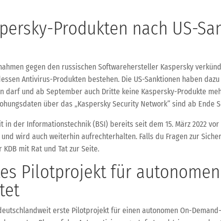
spersky-Produkten nach US-Sa
hmen gegen den russischen Softwarehersteller Kaspersky verkünde
 dessen Antivirus-Produkten bestehen. Die US-Sanktionen haben dazu 
n darf und ab September auch Dritte keine Kaspersky-Produkte meh
hungsdaten über das „Kaspersky Security Network“ sind ab Ende Se
t in der Informationstechnik (BSI) bereits seit dem 15. März 2022 v
und wird auch weiterhin aufrechterhalten. Falls du Fragen zur Sicherh
 KDB mit Rat und Tat zur Seite.
tes Pilotprojekt für autonom
tet
 deutschlandweit erste Pilotprojekt für einen autonomen On-Demand-