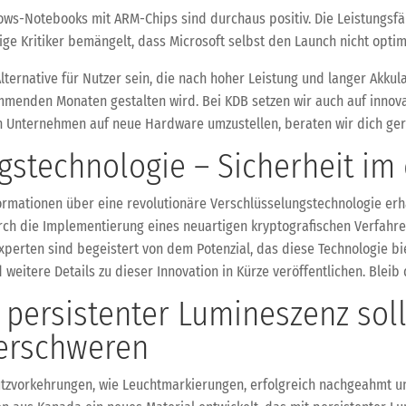
ws-Notebooks mit ARM-Chips sind durchaus positiv. Die Leistungsfäh
ige Kritiker bemängelt, dass Microsoft selbst den Launch nicht optim
ernative für Nutzer sein, die nach hoher Leistung und langer Akkula
mmenden Monaten gestalten wird. Bei KDB setzen wir auch auf innova
ein Unternehmen auf neue Hardware umzustellen, beraten wir dich ge
stechnologie – Sicherheit im d
mationen über eine revolutionäre Verschlüsselungstechnologie erhal
 Durch die Implementierung eines neuartigen kryptografischen Verfah
xperten sind begeistert von dem Potenzial, das diese Technologie bi
 weitere Details zu dieser Innovation in Kürze veröffentlichen. Bleib
 persistenter Lumineszenz sol
erschweren
tzvorkehrungen, wie Leuchtmarkierungen, erfolgreich nachgeahmt u