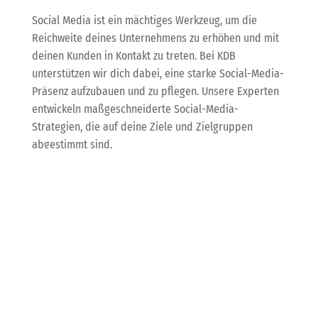
Social Media ist ein mächtiges Werkzeug, um die
Reichweite deines Unternehmens zu erhöhen und mit
deinen Kunden in Kontakt zu treten. Bei KDB
unterstützen wir dich dabei, eine starke Social-Media-
Präsenz aufzubauen und zu pflegen. Unsere Experten
entwickeln maßgeschneiderte Social-Media-
Strategien, die auf deine Ziele und Zielgruppen
abgestimmt sind.
Durch regelmäßige Posts, ansprechende Inhalte und
gezielte Werbekampagnen helfen wir dir, deine
Reichweite zu erhöhen und deine Marke zu stärken.
Social Media ist ein wichtiger Bestandteil des
modernen Marketings und sollte in keiner
Marketingstrategie fehlen.
Fazit