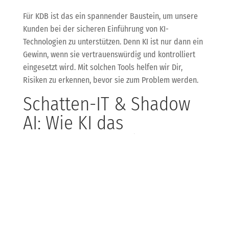
Für KDB ist das ein spannender Baustein, um unsere
Kunden bei der sicheren Einführung von KI-
Technologien zu unterstützen. Denn KI ist nur dann ein
Gewinn, wenn sie vertrauenswürdig und kontrolliert
eingesetzt wird. Mit solchen Tools helfen wir Dir,
Risiken zu erkennen, bevor sie zum Problem werden.
Schatten-IT & Shadow
AI: Wie KI das
Sicherheitsrisiko im
Unternehmen erhöht
Immer mehr Mitarbeitende nutzen KI-Tools wie
ChatGPT am Arbeitsplatz ohne offizielle Freigabe – die
sogenannte Shadow AI. Das bringt zwar Effizienz, birgt
aber auch erhebliche Datenschutz- und