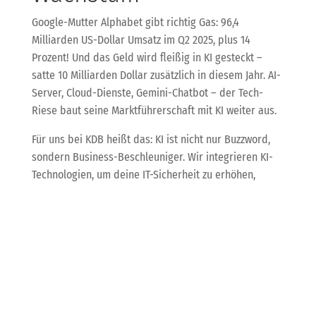
Google-Mutter Alphabet gibt richtig Gas: 96,4
Milliarden US-Dollar Umsatz im Q2 2025, plus 14
Prozent! Und das Geld wird fleißig in KI gesteckt –
satte 10 Milliarden Dollar zusätzlich in diesem Jahr. AI-
Server, Cloud-Dienste, Gemini-Chatbot – der Tech-
Riese baut seine Marktführerschaft mit KI weiter aus.
Für uns bei KDB heißt das: KI ist nicht nur Buzzword,
sondern Business-Beschleuniger. Wir integrieren KI-
Technologien, um deine IT-Sicherheit zu erhöhen,
Automatisierungen zu realisieren und kreative
Prozesse zu pushen – da bleibt keiner auf der Strecke.
Meta entwickelt
muskelgesteuertes
Armband – Die Zukunft